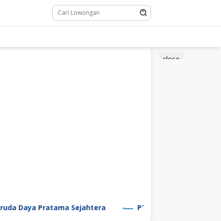
close
 Daya Pratama Sejahtera
PT Panasonic Manufacturing