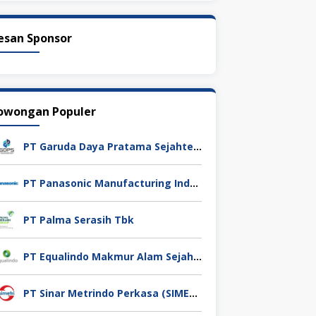
esan Sponsor
owongan Populer
PT Garuda Daya Pratama Sejahtera
PT Panasonic Manufacturing Indonesia
PT Palma Serasih Tbk
PT Equalindo Makmur Alam Sejahtera (Equalindo Group)
PT Sinar Metrindo Perkasa (SIMETRI)