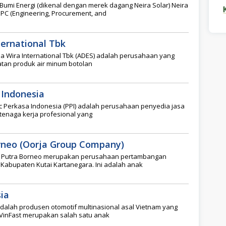
Bumi Energi (dikenal dengan merek dagang Neira Solar) Neira
PC (Engineering, Procurement, and
ternational Tbk
a Wira International Tbk (ADES) adalah perusahaan yang
tan produk air minum botolan
 Indonesia
c Perkasa Indonesia (PPI) adalah perusahaan penyedia jasa
 tenaga kerja profesional yang
rneo (Oorja Group Company)
a Putra Borneo merupakan perusahaan pertambangan
 Kabupaten Kutai Kartanegara. Ini adalah anak
ia
adalah produsen otomotif multinasional asal Vietnam yang
 VinFast merupakan salah satu anak