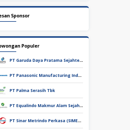
esan Sponsor
owongan Populer
PT Garuda Daya Pratama Sejahtera
PT Panasonic Manufacturing Indonesia
PT Palma Serasih Tbk
PT Equalindo Makmur Alam Sejahtera (Equalindo Group)
PT Sinar Metrindo Perkasa (SIMETRI)