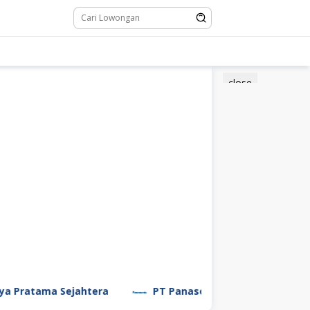
close
ejahtera
PT Panasonic Manufacturing Indonesia