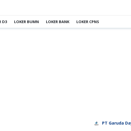
R D3
LOKER BUMN
LOKER BANK
LOKER CPNS
PT Garuda Daya Pratama S