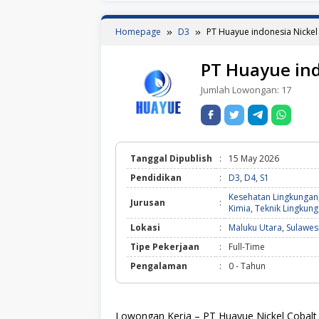
Homepage
D3
PT Huayue indonesia Nickel
PT Huayue ind
Jumlah Lowongan:
17
Tanggal Dipublish
:
15 May 2026
Pendidikan
:
D3
,
D4
,
S1
Kesehatan Lingkungan
Jurusan
:
Kimia
,
Teknik Lingkun
Lokasi
:
Maluku Utara
,
Sulawesi
Tipe Pekerjaan
:
Full-Time
Pengalaman
:
0 - Tahun
Lowongan Kerja – PT Huayue Nickel Cobalt a