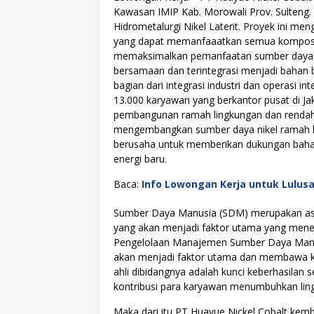
Kawasan IMIP Kab. Morowali Prov. Sulteng.
Hidrometalurgi Nikel Laterit. Proyek ini me
yang dapat memanfaaatkan semua komposisi l
memaksimalkan pemanfaatan sumber daya, 
bersamaan dan terintegrasi menjadi bahan b
bagian dari integrasi industri dan operasi i
13.000 karyawan yang berkantor pusat di J
pembangunan ramah lingkungan dan rendah
mengembangkan sumber daya nikel ramah lin
berusaha untuk memberikan dukungan bahan 
energi baru.
Baca:
Info Lowongan Kerja untuk Lulus
Sumber Daya Manusia (SDM) merupakan asse
yang akan menjadi faktor utama yang menen
Pengelolaan Manajemen Sumber Daya Manus
akan menjadi faktor utama dan membawa kes
ahli dibidangnya adalah kunci keberhasilan s
kontribusi para karyawan menumbuhkan lingku
Maka dari itu PT Huayue Nickel Cobalt ke