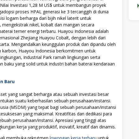
 Nilai Investasi 1,28 M US$ untuk membangun proyek
ngadopsi proses HPAL generasi ke 3 tercanggih di dunia
ogam berharga dari bijih nikel laterit untuk
mengekstrak nikel, kobalt dan mangan secara
aterai terner energi terbaru. Huayou Indonesia adalah
nternasional Zhejiang Huayou Cobalt, dengan lebih dari
akarta. Mengandalkan keunggulan produk dan dipandu oleh
 karbon, Huayou Indonesia berkomitmen untuk
gkungan, Industrial Park ramah lingkungan serta
baku yang solid untuk industri bahan baterai kendaraan
an Baru
t yang sangat berharga atau sebuah investasi besar
tukan suatu keberhasilan sebuah perusahaan/instansi.
ia (MSDM) yang tepat bagi sebuah perusahaan/instansi
uksesan yang maksimal. Kreatifitas dan dedikasi para
ebuah perusahaan/instansi. Apresiasi yang tinggi atas
ngan kerja yang produktif, inovatif, kreatif dan dinamis.
mbali membuka rekrutmen
lowongan kerja terbaru
untuk