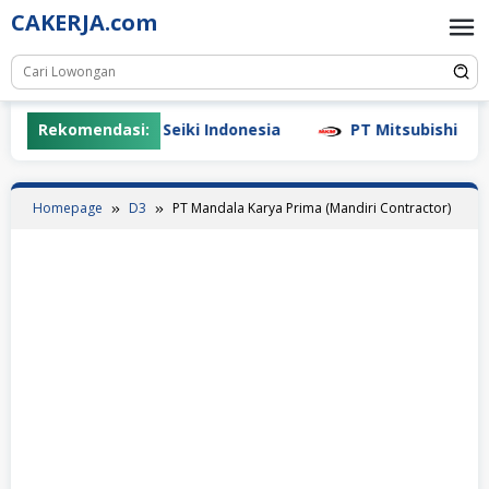
Skip
CAKERJA.com
to
content
PT Nihon Seiki Indonesia
Rekomendasi:
PT Mitsubishi Krama Y
Homepage
D3
PT Mandala Karya Prima (Mandiri Contractor)