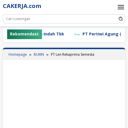
Skip
CAKERJA.com
to
content
Rekomendasi:
PT Mayora Indah Tbk
PT Pertiwi Agung (Landso
Homepage
BUMN
PT Len Rekaprima Semesta