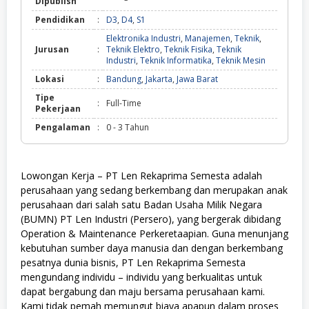
Dipublish
Pendidikan
:
D3
,
D4
,
S1
Elektronika Industri
,
Manajemen
,
Teknik
,
Jurusan
:
Teknik Elektro
,
Teknik Fisika
,
Teknik
Industri
,
Teknik Informatika
,
Teknik Mesin
Lokasi
:
Bandung
,
Jakarta
,
Jawa Barat
Tipe
:
Full-Time
Pekerjaan
Pengalaman
:
0 - 3 Tahun
Lowongan Kerja – PT Len Rekaprima Semesta adalah
perusahaan yang sedang berkembang dan merupakan anak
perusahaan dari salah satu Badan Usaha Milik Negara
(BUMN) PT Len Industri (Persero), yang bergerak dibidang
Operation & Maintenance Perkeretaapian. Guna menunjang
kebutuhan sumber daya manusia dan dengan berkembang
pesatnya dunia bisnis, PT Len Rekaprima Semesta
mengundang individu – individu yang berkualitas untuk
dapat bergabung dan maju bersama perusahaan kami.
Kami tidak pemah memungut biaya apapun dalam proses