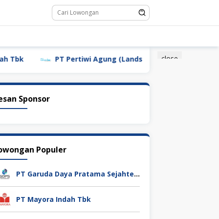
close
PT Pertiwi Agung (Landson)
PT Sebastian Citra In
esan Sponsor
owongan Populer
PT Garuda Daya Pratama Sejahtera
PT Mayora Indah Tbk