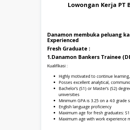
Lowongan Kerja PT 
Danamon membuka peluang kari
Experienced
Fresh Graduate :
1.Danamon Bankers Trainee (DB
Kualifikasi :
Highly motivated to continue learning, 
Posses excellent analytical, communica
Bachelor’s (S1) or Master’s (S2) degr
universities
Minimum GPA is 3.25 on a 4.0 grade s
English language proficiency
Maximum age for fresh graduates: S1: 
Maximum age with work experience max