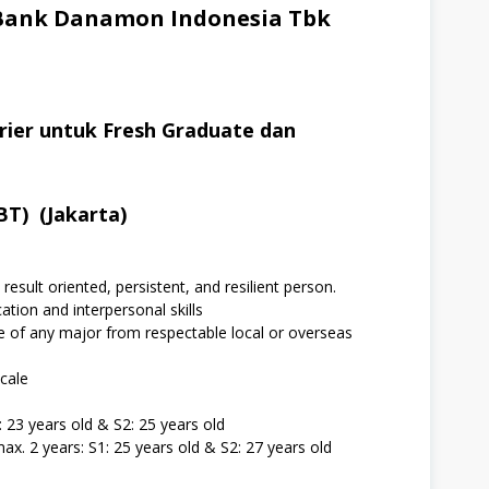
Bank Danamon Indonesia Tbk
er untuk Fresh Graduate dan
T) (Jakarta)
result oriented, persistent, and resilient person.
tion and interpersonal skills
ee of any major from respectable local or overseas
cale
23 years old & S2: 25 years old
. 2 years: S1: 25 years old & S2: 27 years old