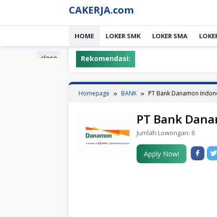
Skip
CAKERJA.com
to
content
HOME
LOKER SMK
LOKER SMA
LOKE
close
Rekomendasi:
Homepage
BANK
PT Bank Danamon Indone
PT Bank Dana
Jumlah Lowongan:
6
Apply Now!