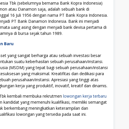
sia Tbk (sebelumnya bernama Bank Kopra Indonesia)
mon atau Danamon saja, adalah sebuah bank di
nggal 16 Juli 1956 dengan nama PT Bank Kopra Indonesia.
enjadi PT Bank Danamon Indonesia. Bank ini menjadi
mata uang asing dengan menjadi bank devisa pertama di
amnya di bursa sejak tahun 1989.
an Baru
t yang sangat berharga atau sebuah investasi besar
tukan suatu keberhasilan sebuah perusahaan/instansi.
ia (MSDM) yang tepat bagi sebuah perusahaan/instansi
uksesan yang maksimal. Kreatifitas dan dedikasi para
ebuah perusahaan/instansi. Apresiasi yang tinggi atas
ngan kerja yang produktif, inovatif, kreatif dan dinamis.
 Tbk kembali membuka rekrutmen
lowongan kerja terbaru
on kandidat yang memenuhi kualifikasi, memiliki semangat
ntuk berkembang meningkatkan keterampilan dan
alifikasi lowongan yang tersedia pada saat ini.