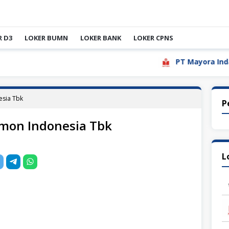
R D3
LOKER BUMN
LOKER BANK
LOKER CPNS
PT Mayora Indah Tbk
sia Tbk
P
mon Indonesia Tbk
L