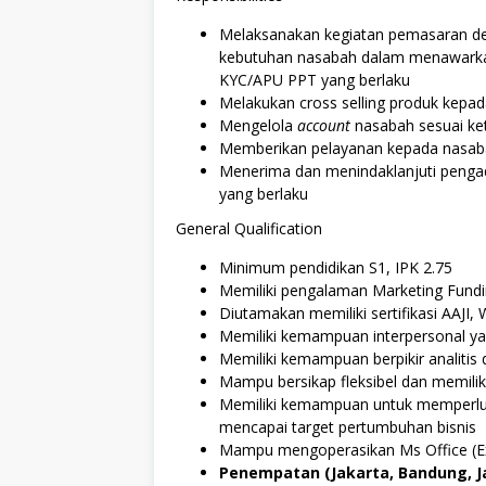
Melaksanakan kegiatan pemasaran den
kebutuhan nasabah dalam menawarka
KYC/APU PPT yang berlaku
Melakukan cross selling produk kepa
Mengelola
account
nasabah sesuai ket
Memberikan pelayanan kepada nasabah
Menerima dan menindaklanjuti penga
yang berlaku
General Qualification
Minimum pendidikan S1, IPK 2.75
Memiliki pengalaman Marketing Fundi
Diutamakan memiliki sertifikasi AAJI,
Memiliki kemampuan interpersonal ya
Memiliki kemampuan berpikir analitis 
Mampu bersikap fleksibel dan memiliki
Memiliki kemampuan untuk memperluas
mencapai target pertumbuhan bisnis
Mampu mengoperasikan Ms Office (Ex
Penempatan (Jakarta, Bandung, J