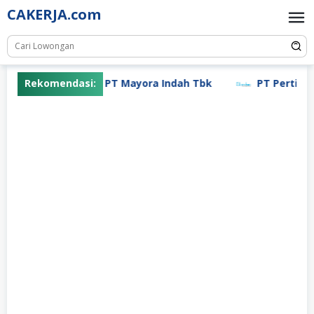
Skip
CAKERJA.com
to
content
Rekomendasi:
PT Mayora Indah Tbk
PT Pertiwi A