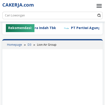
Skip
CAKERJA.com
to
content
Rekomendasi:
PT Mayora Indah Tbk
PT Pertiwi Agung (Landso
Homepage
D3
Lion Air Group