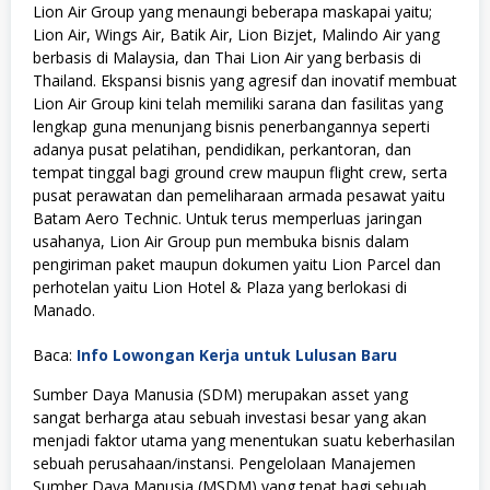
Lion Air Group yang menaungi beberapa maskapai yaitu;
Lion Air, Wings Air, Batik Air, Lion Bizjet, Malindo Air yang
berbasis di Malaysia, dan Thai Lion Air yang berbasis di
Thailand. Ekspansi bisnis yang agresif dan inovatif membuat
Lion Air Group kini telah memiliki sarana dan fasilitas yang
lengkap guna menunjang bisnis penerbangannya seperti
adanya pusat pelatihan, pendidikan, perkantoran, dan
tempat tinggal bagi ground crew maupun flight crew, serta
pusat perawatan dan pemeliharaan armada pesawat yaitu
Batam Aero Technic. Untuk terus memperluas jaringan
usahanya, Lion Air Group pun membuka bisnis dalam
pengiriman paket maupun dokumen yaitu Lion Parcel dan
perhotelan yaitu Lion Hotel & Plaza yang berlokasi di
Manado.
Baca:
Info Lowongan Kerja untuk Lulusan Baru
Sumber Daya Manusia (SDM) merupakan asset yang
sangat berharga atau sebuah investasi besar yang akan
menjadi faktor utama yang menentukan suatu keberhasilan
sebuah perusahaan/instansi. Pengelolaan Manajemen
Sumber Daya Manusia (MSDM) yang tepat bagi sebuah