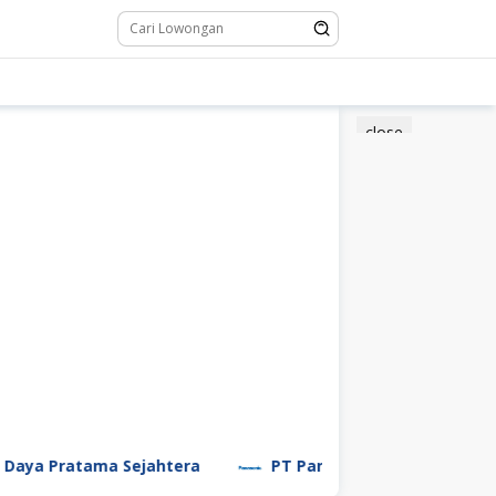
close
a Pratama Sejahtera
PT Panasonic Manufacturing In