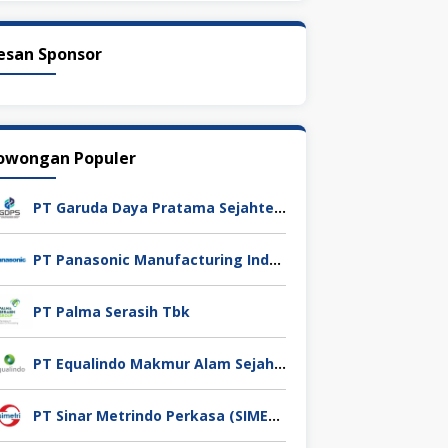
esan Sponsor
owongan Populer
PT Garuda Daya Pratama Sejahtera
PT Panasonic Manufacturing Indonesia
PT Palma Serasih Tbk
PT Equalindo Makmur Alam Sejahtera (Equalindo Group)
PT Sinar Metrindo Perkasa (SIMETRI)