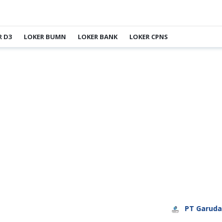
R D3
LOKER BUMN
LOKER BANK
LOKER CPNS
PT Garuda Day