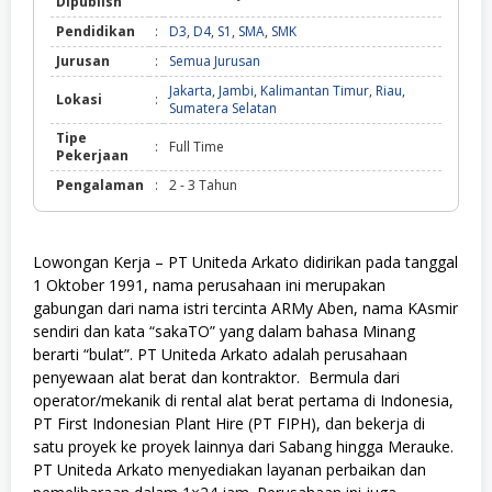
Dipublish
Pendidikan
:
D3
,
D4
,
S1
,
SMA
,
SMK
Jurusan
:
Semua Jurusan
Jakarta
,
Jambi
,
Kalimantan Timur
,
Riau
,
Lokasi
:
Sumatera Selatan
Tipe
:
Full Time
Pekerjaan
Pengalaman
:
2 - 3 Tahun
Lowongan Kerja – PT Uniteda Arkato didirikan pada tanggal
1 Oktober 1991, nama perusahaan ini merupakan
gabungan dari nama istri tercinta ARMy Aben, nama KAsmir
sendiri dan kata “sakaTO” yang dalam bahasa Minang
berarti “bulat”. PT Uniteda Arkato adalah perusahaan
penyewaan alat berat dan kontraktor. Bermula dari
operator/mekanik di rental alat berat pertama di Indonesia,
PT First Indonesian Plant Hire (PT FIPH), dan bekerja di
satu proyek ke proyek lainnya dari Sabang hingga Merauke.
PT Uniteda Arkato menyediakan layanan perbaikan dan