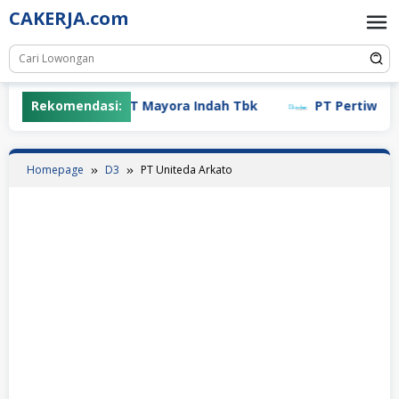
Skip
CAKERJA.com
to
content
Rekomendasi:
PT Mayora Indah Tbk
PT Pertiwi Agun
Homepage
D3
PT Uniteda Arkato