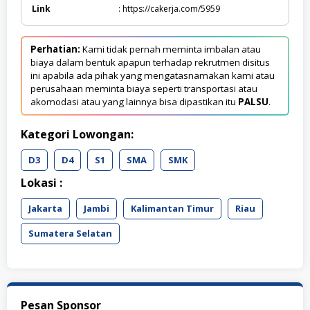
Link
: https://cakerja.com/5959
Perhatian:
Kami tidak pernah meminta imbalan atau
biaya dalam bentuk apapun terhadap rekrutmen disitus
ini apabila ada pihak yang mengatasnamakan kami atau
perusahaan meminta biaya seperti transportasi atau
akomodasi atau yang lainnya bisa dipastikan itu
PALSU
.
Kategori Lowongan:
D3
D4
S1
SMA
SMK
Lokasi :
Jakarta
Jambi
Kalimantan Timur
Riau
Sumatera Selatan
Pesan Sponsor