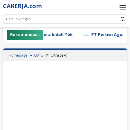
Skip
CAKERJA.com
to
content
Rekomendasi:
PT Mayora Indah Tbk
PT Pertiwi Agung (Lan
Homepage
D3
PT Ultra Sakti