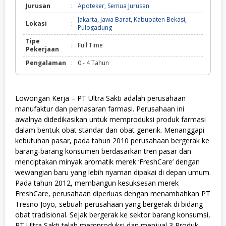
Jurusan
:
Apoteker
,
Semua Jurusan
Jakarta
,
Jawa Barat
,
Kabupaten Bekasi
,
Lokasi
:
Pulogadung
Tipe
:
Full Time
Pekerjaan
Pengalaman
:
0 - 4 Tahun
Lowongan Kerja – PT Ultra Sakti adalah perusahaan
manufaktur dan pemasaran farmasi. Perusahaan ini
awalnya didedikasikan untuk memproduksi produk farmasi
dalam bentuk obat standar dan obat generik. Menanggapi
kebutuhan pasar, pada tahun 2010 perusahaan bergerak ke
barang-barang konsumen berdasarkan tren pasar dan
menciptakan minyak aromatik merek ‘FreshCare’ dengan
wewangian baru yang lebih nyaman dipakai di depan umum.
Pada tahun 2012, membangun kesuksesan merek
FreshCare, perusahaan diperluas dengan menambahkan PT
Tresno Joyo, sebuah perusahaan yang bergerak di bidang
obat tradisional. Sejak bergerak ke sektor barang konsumsi,
PT Ultra Sakti telah memproduksi dan menjual 3 Produk