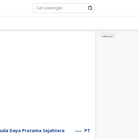
close
aya Pratama Sejahtera
PT Panasonic Manufacturing 