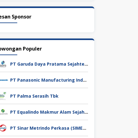
esan Sponsor
owongan Populer
PT Garuda Daya Pratama Sejahtera
PT Panasonic Manufacturing Indonesia
PT Palma Serasih Tbk
PT Equalindo Makmur Alam Sejahtera (Equalindo Group)
PT Sinar Metrindo Perkasa (SIMETRI)