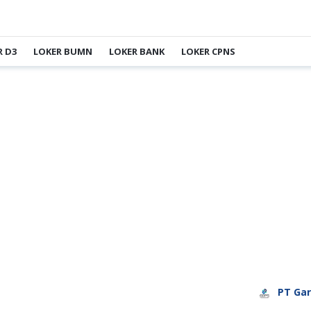
R D3
LOKER BUMN
LOKER BANK
LOKER CPNS
PT Garuda D