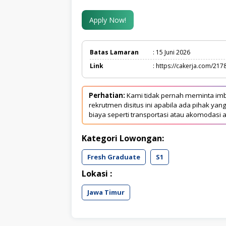
Apply Now!
Batas Lamaran
: 15 Juni 2026
Link
: https://cakerja.com/217
Perhatian:
Kami tidak pernah meminta imb
rekrutmen disitus ini apabila ada pihak 
biaya seperti transportasi atau akomodasi a
Kategori Lowongan:
Fresh Graduate
S1
Lokasi :
Jawa Timur