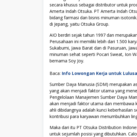
secara khusus sebagai distributor untuk pr
Amerta Indah Otsuka. PT Amerta Indah Otsu
bidang farmasi dan bisnis minuman isotoni
di Jepang, yaitu Otsuka Group.
AIO berdiri sejak tahun 1997 dan merupakan a
Perusahaan ini memiliki lebih dari 1.500 ka
Sukabumi, Jawa Barat dan di Pasuruan, Jaw
minuman sehat seperti Pocari Sweat, Ion W
bernama Soy Joy.
Baca:
Info Lowongan Kerja untuk Lulus
Sumber Daya Manusia (SDM) merupakan asse
yang akan menjadi faktor utama yang menen
Pengelolaan Manajemen Sumber Daya Manus
akan menjadi faktor utama dan membawa kes
ahli dibidangnya adalah kunci keberhasilan s
kontribusi para karyawan menumbuhkan lingku
Maka dari itu PT Otsuka Distribution Indo
untuk sejumlah posisi yang dibutuhkan. Cal