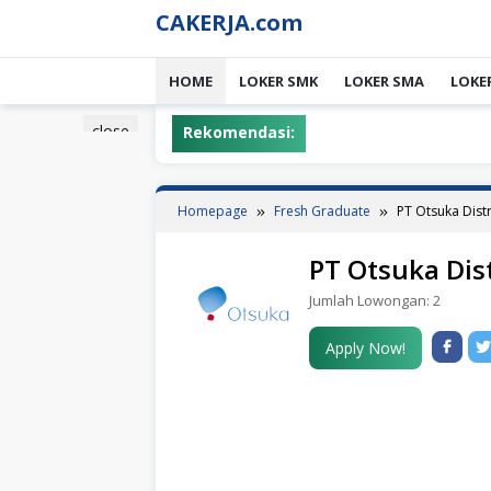
Skip
CAKERJA.com
to
content
HOME
LOKER SMK
LOKER SMA
LOKE
close
Rekomendasi:
Homepage
Fresh Graduate
PT Otsuka Dist
PT Otsuka Dis
Jumlah Lowongan:
2
Apply Now!