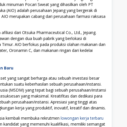
oduk minuman Pocari Sweat yang dihasilkan oleh PT
ka (AIO) adalah perusahaan Jepang yang bergerak di
k. AIO merupakan cabang dari perusahaan farmasi raksasa
filiasi dari Otsuka Pharmaceutical Co., Ltd., Jepang.
ryawan dengan dua buah pabrik yang berlokasi di
a Timur. AIO berfokus pada produksi olahan makanan dan
ater, Oronamin C, dan makanan ringan dari kedelai
an Baru
t yang sangat berharga atau sebuah investasi besar
tukan suatu keberhasilan sebuah perusahaan/instansi.
ia (MSDM) yang tepat bagi sebuah perusahaan/instansi
uksesan yang maksimal. Kreatifitas dan dedikasi para
ebuah perusahaan/instansi. Apresiasi yang tinggi atas
ngan kerja yang produktif, inovatif, kreatif dan dinamis.
nesia kembali membuka rekrutmen
lowongan kerja terbaru
on kandidat yang memenuhi kualifikasi, memiliki semangat