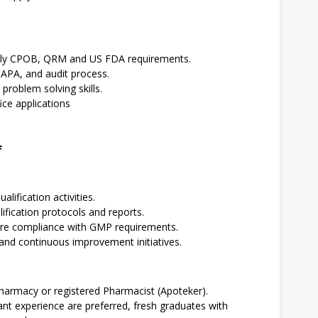
lly CPOB, QRM and US FDA requirements.
PA, and audit process.
problem solving skills.
ice applications
f
lification activities.
ification protocols and reports.
sure compliance with GMP requirements.
 and continuous improvement initiatives.
Pharmacy or registered Pharmacist (Apoteker).
nt experience are preferred, fresh graduates with