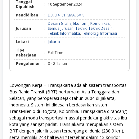
Tanggal
:
10 September 2024
Dipublish
Pendidikan
:
D3
,
D4
,
S1
,
SMA
,
SMK
Desain Grafis
,
Ekonomi
,
Komunikasi
,
Jurusan
:
Semua Jurusan
,
Teknik
,
Teknik Desain
,
Teknik Informatika
,
Teknologi Informasi
Lokasi
:
Jakarta
Tipe
:
Full Time
Pekerjaan
Pengalaman
:
0 - 2 Tahun
Lowongan Kerja – Transjakarta adalah sistem transportasi
Bus Rapid Transit (BRT) pertama di Asia Tenggara dan
Selatan, yang beroperasi sejak tahun 2004 di Jakarta,
Indonesia. Sistem ini didesain berdasarkan sistem
TransMilenio di Bogota, Kolombia. Transjakarta dirancang
sebagai moda transportasi massal pendukung aktivitas ibu
kota yang sangat padat. Transjakarta merupakan sistem
BRT dengan jalur lintasan terpanjang di dunia (230,9 km),
serta memiliki 243 halteyang tersebar dalam 13 koridor