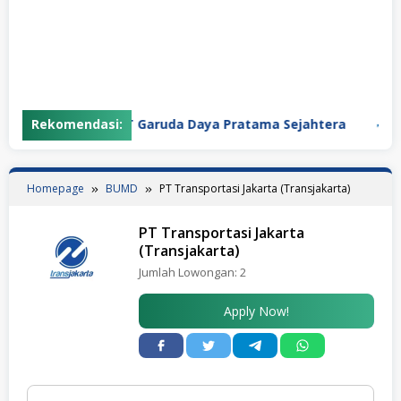
Rekomendasi:
PT Garuda Daya Pratama Sejahtera
PT 
Homepage
BUMD
PT Transportasi Jakarta (Transjakarta)
PT Transportasi Jakarta
(Transjakarta)
Jumlah Lowongan:
2
Apply Now!