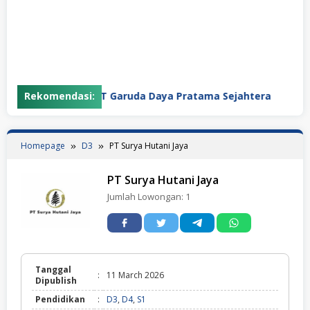
Rekomendasi:
PT Garuda Daya Pratama Sejahtera
PT
Homepage
D3
PT Surya Hutani Jaya
PT Surya Hutani Jaya
Jumlah Lowongan:
1
Tanggal
:
11 March 2026
Dipublish
Pendidikan
:
D3
,
D4
,
S1