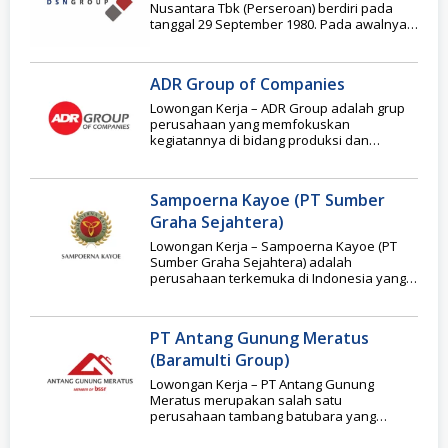
Nusantara Tbk (Perseroan) berdiri pada
tanggal 29 September 1980. Pada awalnya,
Perseroan bergerak di
ADR Group of Companies
Lowongan Kerja – ADR Group adalah grup
perusahaan yang memfokuskan
kegiatannya di bidang produksi dan
distribusi komponen otomotif. Didirikan
pada
Sampoerna Kayoe (PT Sumber
Graha Sejahtera)
Lowongan Kerja – Sampoerna Kayoe (PT
Sumber Graha Sejahtera) adalah
perusahaan terkemuka di Indonesia yang
bergerak pada bidang produksi kayu
PT Antang Gunung Meratus
(Baramulti Group)
Lowongan Kerja – PT Antang Gunung
Meratus merupakan salah satu
perusahaan tambang batubara yang
beroperasi di Provinsi Kalimantan Selatan
ini