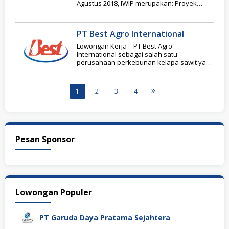
Agustus 2018, IWIP merupakan: Proyek
Prioritas Nasional
PT Best Agro International
Lowongan Kerja – PT Best Agro
International sebagai salah satu
perusahaan perkebunan kelapa sawit yang
ada di Indonesia, telah memulai
kontribusinya
1
2
3
4
Pesan Sponsor
Lowongan Populer
PT Garuda Daya Pratama Sejahtera