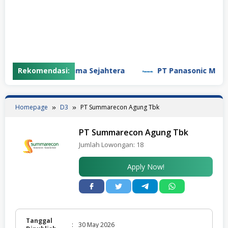
aya Pratama Sejahtera
Rekomendasi:
PT Panasonic Manufacturing 
Homepage
D3
PT Summarecon Agung Tbk
PT Summarecon Agung Tbk
Jumlah Lowongan:
18
Apply Now!
Tanggal
:
30 May 2026