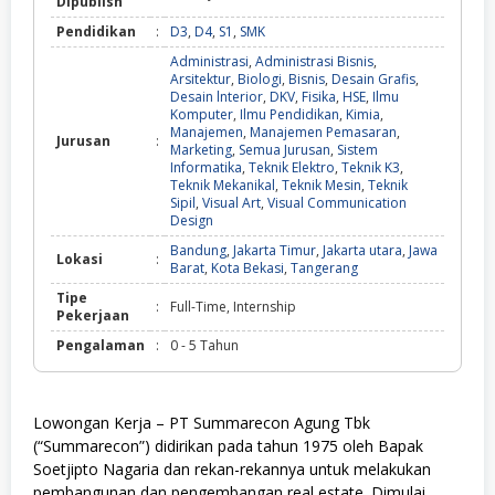
Dipublish
Pendidikan
:
D3
,
D4
,
S1
,
SMK
Administrasi
,
Administrasi Bisnis
,
Arsitektur
,
Biologi
,
Bisnis
,
Desain Grafis
,
Desain lnterior
,
DKV
,
Fisika
,
HSE
,
Ilmu
Komputer
,
Ilmu Pendidikan
,
Kimia
,
Manajemen
,
Manajemen Pemasaran
,
Jurusan
:
Marketing
,
Semua Jurusan
,
Sistem
Informatika
,
Teknik Elektro
,
Teknik K3
,
Teknik Mekanikal
,
Teknik Mesin
,
Teknik
Sipil
,
Visual Art
,
Visual Communication
Design
Bandung
,
Jakarta Timur
,
Jakarta utara
,
Jawa
Lokasi
:
Barat
,
Kota Bekasi
,
Tangerang
Tipe
:
Full-Time, Internship
Pekerjaan
Pengalaman
:
0 - 5 Tahun
Lowongan Kerja – PT Summarecon Agung Tbk
(“Summarecon”) didirikan pada tahun 1975 oleh Bapak
Soetjipto Nagaria dan rekan-rekannya untuk melakukan
pembangunan dan pengembangan real estate. Dimulai