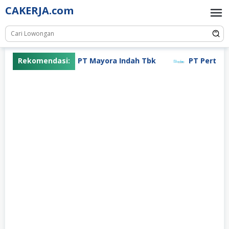
Skip
CAKERJA.com
to
content
Rekomendasi:
PT Mayora Indah Tbk
PT Pertiwi A