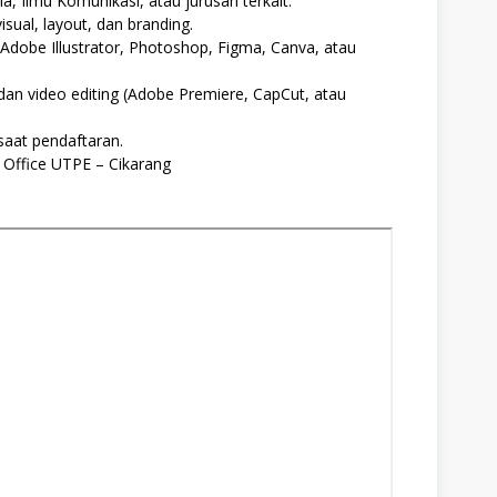
, Ilmu Komunikasi, atau jurusan terkait.
ual, layout, dan branding.
 Adobe Illustrator, Photoshop, Figma, Canva, atau
an video editing (Adobe Premiere, CapCut, atau
saat pendaftaran.
 Office UTPE – Cikarang