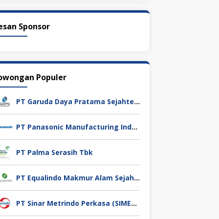
esan Sponsor
owongan Populer
PT Garuda Daya Pratama Sejahtera
PT Panasonic Manufacturing Indonesia
PT Palma Serasih Tbk
PT Equalindo Makmur Alam Sejahtera (Equalindo Group)
PT Sinar Metrindo Perkasa (SIMETRI)