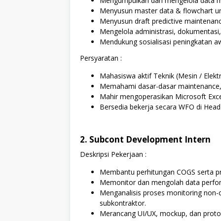
Mengumpulkan dan mengelola data ma
Menyusun master data & flowchart un
Menyusun draft predictive maintenan
Mengelola administrasi, dokumentasi
Mendukung sosialisasi peningkatan a
Persyaratan :
Mahasiswa aktif Teknik (Mesin / Elektr
Memahami dasar-dasar maintenance, si
Mahir mengoperasikan Microsoft Exce
Bersedia bekerja secara WFO di Head 
2. Subcont Development Intern
Deskripsi Pekerjaan :
Membantu perhitungan COGS serta pr
Memonitor dan mengolah data perfor
Menganalisis proses monitoring non-
subkontraktor.
Merancang UI/UX, mockup, dan protot