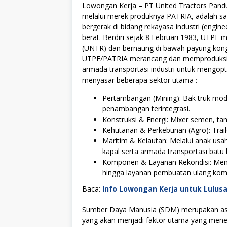
Lowongan Kerja – PT United Tractors Pandu 
melalui merek produknya PATRIA, adalah sa
bergerak di bidang rekayasa industri (engi
berat. Berdiri sejak 8 Februari 1983, UTPE
(UNTR) dan bernaung di bawah payung konglo
UTPE/PATRIA merancang dan memproduksi
armada transportasi industri untuk mengopt
menyasar beberapa sektor utama :
Pertambangan (Mining): Bak truk modu
penambangan terintegrasi.
Konstruksi & Energi: Mixer semen, tang
Kehutanan & Perkebunan (Agro): Traile
Maritim & Kelautan: Melalui anak us
kapal serta armada transportasi batu 
Komponen & Layanan Rekondisi: Menye
hingga layanan pembuatan ulang kom
Baca:
Info Lowongan Kerja untuk Lulus
Sumber Daya Manusia (SDM) merupakan asse
yang akan menjadi faktor utama yang menen