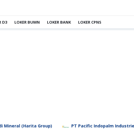
R D3
LOKER BUMN
LOKER BANK
LOKER CPNS
Harita Group)
PT Pacific Indopalm Industries
P