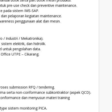
nual book serta part book mesin produksi.
tuk pre-use check dan preventive maintenance.
ce pada sistem IMS-SAP.
, dan pelaporan kegiatan maintenance.
wareness penggunaan alat dan mesin.
o / Industri / Mekatronika).
stem elektrik, dan hidrolik.
l untuk pengolahan data.
Office UTPE – Cikarang.
oses submission RFQ / tendering.
ma serta non-conformance subkontraktor (aspek QCD).
conformance dan menyusun materi training
ype sistem monitoring PICA.