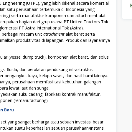
Engineering (UTPE), yang lebih dikenal secara komersial
lah satu perusahaan terkemuka di Indonesia yang
neering) serta manufaktur komponen dan attachment alat
 merupakan bagian dari grup usaha PT United Tractors Tbk
merasi PT Astra International Tbk (Astra).
 berbagai macam unit
attachment
alat berat serta
imalkan produktivitas di lapangan. Produk dan layanannya
lar (vessel dump truck), komponen alat berat, dan solusi
ki fluida, dan peralatan pendukung infrastruktur.
r pengangkut kayu, kelapa sawit, dan hasil bumi lainnya.
ahanya, perusahaan memfasilitasi kebutuhan galangan
bara lewat laut dan sungai.
diakan suku cadang, fabrikasi kontrak manufaktur,
ponen (remanufacturing)
an Baru
t yang sangat berharga atau sebuah investasi besar
tukan suatu keberhasilan sebuah perusahaan/instansi.