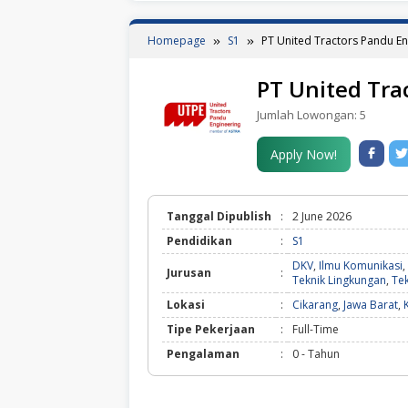
Homepage
S1
PT United Tractors Pandu En
PT United Tra
Jumlah Lowongan:
5
Apply Now!
Tanggal Dipublish
:
2 June 2026
Pendidikan
:
S1
DKV
,
Ilmu Komunikasi
,
Jurusan
:
Teknik Lingkungan
,
Tek
Lokasi
:
Cikarang
,
Jawa Barat
,
Tipe Pekerjaan
:
Full-Time
Pengalaman
:
0 - Tahun