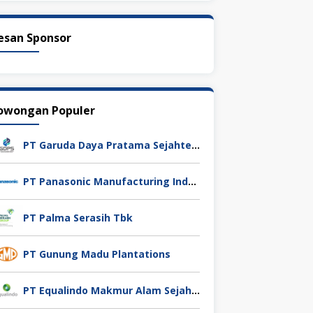
esan Sponsor
owongan Populer
PT Garuda Daya Pratama Sejahtera
PT Panasonic Manufacturing Indonesia
PT Palma Serasih Tbk
PT Gunung Madu Plantations
PT Equalindo Makmur Alam Sejahtera (Equalindo Group)