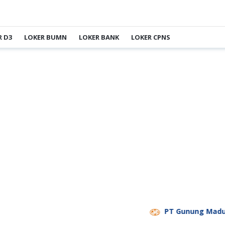
R D3
LOKER BUMN
LOKER BANK
LOKER CPNS
PT Gunung Madu Plan