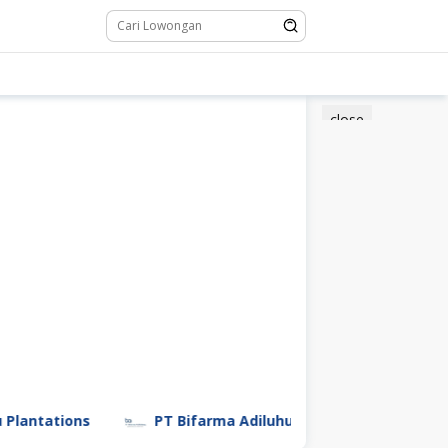
close
tations
PT Bifarma Adiluhung (a Kalbe Company)