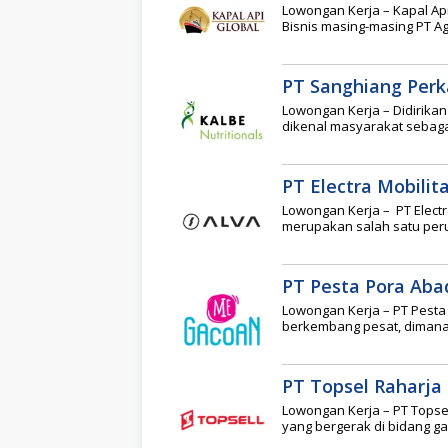
Lowongan Kerja – Kapal Ap
Bisnis masing-masing PT Ag
PT Sanghiang Perka
Lowongan Kerja – Didirika
dikenal masyarakat sebagai
PT Electra Mobilit
Lowongan Kerja – PT Electr
merupakan salah satu per
PT Pesta Pora Aba
Lowongan Kerja – PT Pesta
berkembang pesat, diman
PT Topsel Raharja 
Lowongan Kerja – PT Topsel
yang bergerak di bidang gad