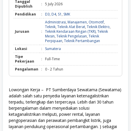
Tanggal
:
5 July 2026
Dipublish
Pendidikan
:
D3
,
D4
,
S1
,
SMK
Administrasi
,
Manajemen
,
Otomotif
,
Teknik
,
Teknik Alat Berat
,
Teknik Elektro
,
Jurusan
:
Teknik Kendaraan Ringan (TKR)
,
Teknik
Mesin
,
Teknik Pengelasan
,
Teknik
Perpipaan
,
Teknik Pertambangan
Lokasi
:
Sumatera
Tipe
:
Full-Time
Pekerjaan
Pengalaman
:
0 - 2 Tahun
Lowongan Kerja – PT Sumberdaya Sewatama (Sewatama)
adalah salah satu penyedia layanan ketenagalistrikan
terpadu, terlengkap dan terpercaya. Lebih dari 30 tahun
berpengalaman dalam menyediakan solusi
ketaganalistrikan meliputi, power rental, layanan
pengoperasian dan perawatan pembangkit listrik, juga
layanan pendukung operasional pertambangan. ) sebagai