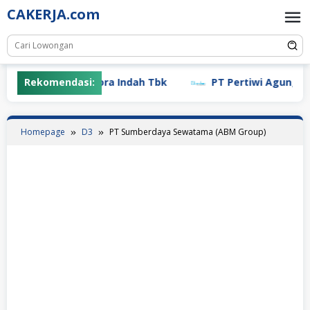
Skip
CAKERJA.com
to
content
Rekomendasi:
PT Mayora Indah Tbk
PT Pertiwi Agung (Lands
Homepage
D3
PT Sumberdaya Sewatama (ABM Group)