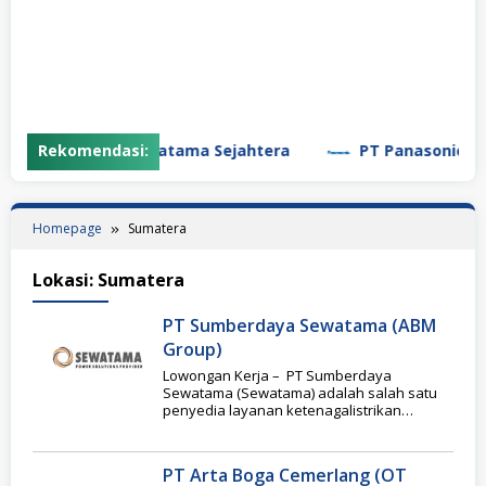
T Garuda Daya Pratama Sejahtera
Rekomendasi:
PT Panasonic Manu
Homepage
Sumatera
Lokasi:
Sumatera
PT Sumberdaya Sewatama (ABM
Group)
Lowongan Kerja – PT Sumberdaya
Sewatama (Sewatama) adalah salah satu
penyedia layanan ketenagalistrikan
terpadu, terlengkap dan terpercaya. Lebih
dari 30
PT Arta Boga Cemerlang (OT