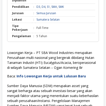
Dipublish
Pendidikan
:
D3
,
D4
,
S1
,
SMA
,
SMK
Jurusan
:
Semua Jurusan
Lokasi
:
Sumatera Selatan
Tipe
:
Full-Time
Pekerjaan
Pengalaman
:
5 Tahun
Lowongan Kerja – PT SBA Wood Industries merupakan
Perusahaan multi nasional yang bergerak dibidang Hutan
Tanaman Industri (HTI) Eucalyptus/Acacia, beroperasional
di wilayah Sumatera Selatan – Ogan Komering Ilir
Baca:
Info Lowongan Kerja untuk Lulusan Baru
Sumber Daya Manusia (SDM) merupakan asset yang
sangat berharga atau sebuah investasi besar yang akan
menjadi faktor utama yang menentukan suatu keberhasilan
sebuah perusahaan/instansi. Pengelolaan Manajemen
Sumber Daya Manusia (MSDM) yang tepat bagi sebuah