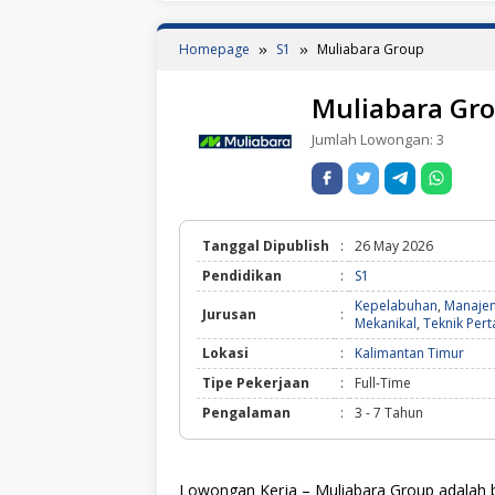
Homepage
S1
Muliabara Group
Muliabara Gr
Jumlah Lowongan:
3
Tanggal Dipublish
:
26 May 2026
Pendidikan
:
S1
Kepelabuhan
,
Manajem
Jurusan
:
Mekanikal
,
Teknik Per
Lokasi
:
Kalimantan Timur
Tipe Pekerjaan
:
Full-Time
Pengalaman
:
3 - 7 Tahun
Lowongan Kerja – Muliabara Group adalah b