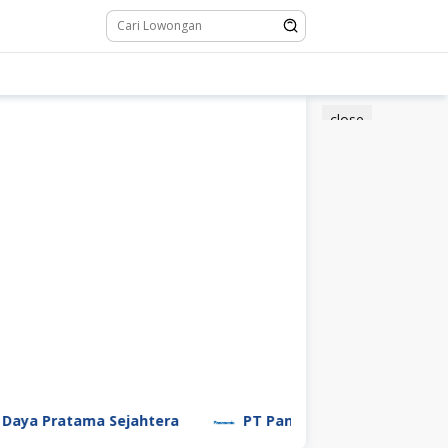
close
tama Sejahtera
PT Panasonic Manufacturing Indones