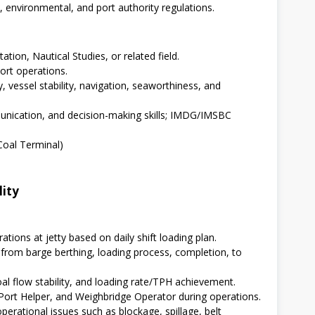
 environmental, and port authority regulations.
tion, Nautical Studies, or related field.
ort operations.
 vessel stability, navigation, seaworthiness, and
munication, and decision-making skills; IMDG/IMSBC
Coal Terminal)
lity
tions at jetty based on daily shift loading plan.
, from barge berthing, loading process, completion, to
l flow stability, and loading rate/TPH achievement.
ort Helper, and Weighbridge Operator during operations.
perational issues such as blockage, spillage, belt