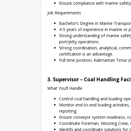
Ensure compliance with marine safety,
Job Requirements
Bachelor’s Degree in Marine Transporta
4-5 years of experience in marine or p
Strong understanding of marine safety,
port/jetty operations.
Strong coordination, analytical, com
certification is an advantage.
Full time position; Kalimantan Timur (
3. Supervisor – Coal Handling Faci
What You’ll Handle
Control coal handling and loading opera
Monitor end-to-end loading activities
reporting.
Ensure conveyor system readiness, coa
Coordinate Foreman, Mooring Crew, P
Identify and coordinate solutions for o