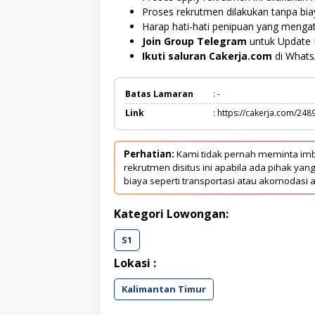
Proses rekrutmen dilakukan tanpa bi
Harap hati-hati penipuan yang menga
Join Group Telegram
untuk Update 
Ikuti saluran Cakerja.com
di What
Batas Lamaran
: -
Link
: https://cakerja.com/248
Perhatian:
Kami tidak pernah meminta imb
rekrutmen disitus ini apabila ada pihak 
biaya seperti transportasi atau akomodasi a
Kategori Lowongan:
S1
Lokasi :
Kalimantan Timur