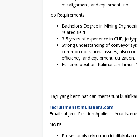
misalignment, and equipment trip
Job Requirements
Bachelor’s Degree in Mining Engineeri
related field
3-5 years of experience in CHF, jetty/
Strong understanding of conveyor sy
common operational issues, also coord
efficiency, and equipment utilization.
Full time position; Kalimantan Timur (
Bagi yang berminat dan memenuhi kualifikasi
recruitment@muliabara.com
Email subject: Position Applied – Your Nam
NOTE :
Proses apply rekrutmen ini dilakukan 