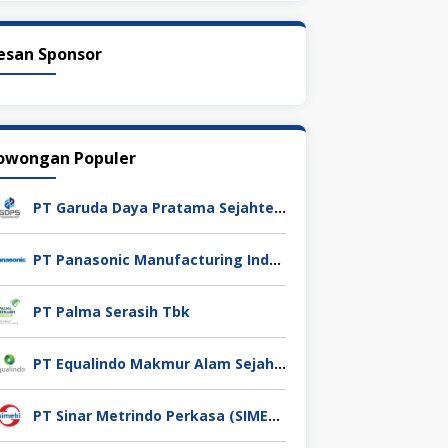
esan Sponsor
owongan Populer
PT Garuda Daya Pratama Sejahtera
PT Panasonic Manufacturing Indonesia
PT Palma Serasih Tbk
PT Equalindo Makmur Alam Sejahtera (Equalindo Group)
PT Sinar Metrindo Perkasa (SIMETRI)