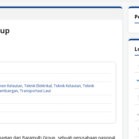
P
oup
L
en Kelautan
,
Teknik Elektrikal
,
Teknik Kelautan
,
Teknik
tambangan
,
Transportasi Laut
agian dari Baramulti Group, sebuah perusahaan nasional