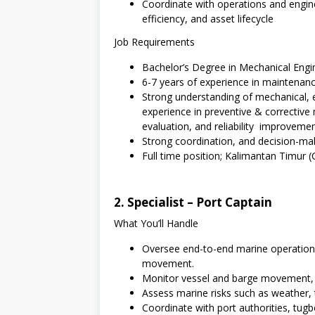
Coordinate with operations and engin
efficiency, and asset lifecycle
Job Requirements
Bachelor’s Degree in Mechanical Enginee
6-7 years of experience in maintenance
Strong understanding of mechanical, 
experience in preventive & correcti
evaluation, and reliability improvemen
Strong coordination, and decision-mak
Full time position; Kalimantan Timur (
2. Specialist – Port Captain
What You’ll Handle
Oversee end-to-end marine operations 
movement.
Monitor vessel and barge movement, inc
Assess marine risks such as weather, ti
Coordinate with port authorities, tug