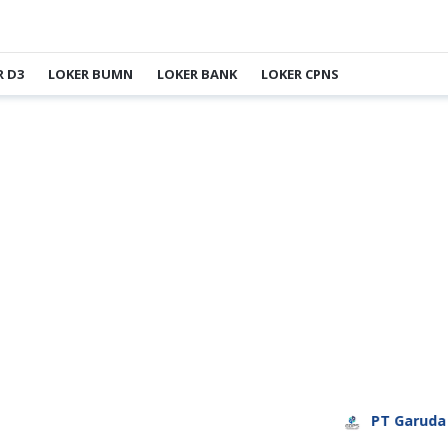
R D3
LOKER BUMN
LOKER BANK
LOKER CPNS
PT Garuda Daya Pra