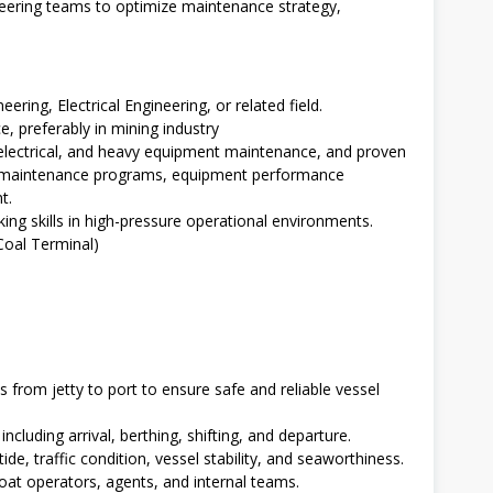
eering teams to optimize maintenance strategy,
ring, Electrical Engineering, or related field.
, preferably in mining industry
electrical, and heavy equipment maintenance, and proven
ve maintenance programs, equipment performance
t.
ing skills in high-pressure operational environments.
Coal Terminal)
from jetty to port to ensure safe and reliable vessel
luding arrival, berthing, shifting, and departure.
de, traffic condition, vessel stability, and seaworthiness.
boat operators, agents, and internal teams.