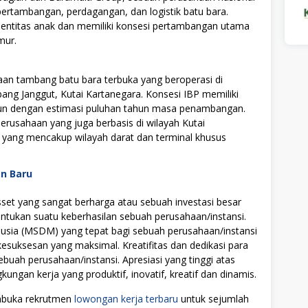
pertambangan, perdagangan, dan logistik batu bara.
a entitas anak dan memiliki konsesi pertambangan utama
mur.
an tambang batu bara terbuka yang beroperasi di
g Janggut, Kutai Kartanegara. Konsesi IBP memiliki
ahun dengan estimasi puluhan tahun masa penambangan.
erusahaan yang juga berbasis di wilayah Kutai
 yang mencakup wilayah darat dan terminal khusus
an Baru
t yang sangat berharga atau sebuah investasi besar
tukan suatu keberhasilan sebuah perusahaan/instansi.
ia (MSDM) yang tepat bagi sebuah perusahaan/instansi
uksesan yang maksimal. Kreatifitas dan dedikasi para
ebuah perusahaan/instansi. Apresiasi yang tinggi atas
ngan kerja yang produktif, inovatif, kreatif dan dinamis.
embuka rekrutmen
lowongan kerja terbaru
untuk sejumlah