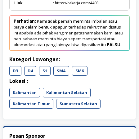
Link
: https://cakerja.com/4403
Perhatian:
Kami tidak pernah meminta imbalan atau
biaya dalam bentuk apapun terhadap rekrutmen disitus
ini apabila ada pihak yang mengatasnamakan kami atau
perusahaan meminta biaya seperti transportasi atau
akomodasi atau yang lainnya bisa dipastikan itu
PALSU
.
Kategori Lowongan:
D3
D4
S1
SMA
SMK
Lokasi :
Kalimantan
Kalimantan Selatan
Kalimantan Timur
Sumatera Selatan
Pesan Sponsor