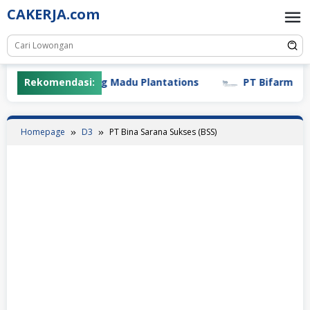
Skip
CAKERJA.com
to
content
Rekomendasi:
PT Gunung Madu Plantations
PT Bifarma Adilu
Homepage
D3
PT Bina Sarana Sukses (BSS)