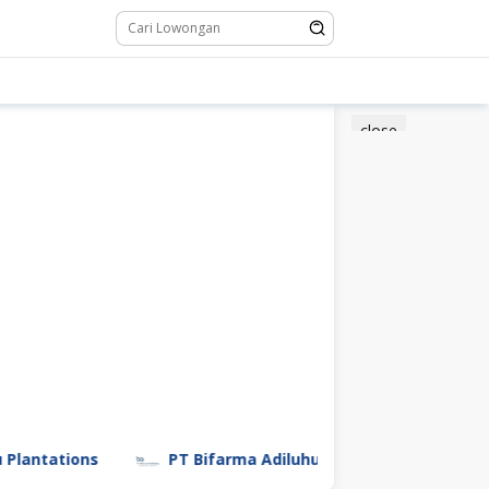
close
ons
PT Bifarma Adiluhung (a Kalbe Company)