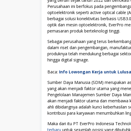
yang berdiri sejak tahun 2022 dan berlokasi
Perusahaan ini berfokus pada pengembanga
optoelektronik seperti active optical cable (
berbagai solusi konektivitas berbasis USB3
optik dan mesin optoelektronik, EverPro mem
pemasaran produk berteknologi tinggi.
Sebagai perusahaan yang terus berkembang,
dalam riset dan pengembangan, manufaktur, 
produknya telah mendukung berbagai sektor 
hingga digital signage.
Baca:
Info Lowongan Kerja untuk Lulus
Sumber Daya Manusia (SDM) merupakan asse
yang akan menjadi faktor utama yang menen
Pengelolaan Manajemen Sumber Daya Manus
akan menjadi faktor utama dan membawa kes
ahli dibidangnya adalah kunci keberhasilan s
kontribusi para karyawan menumbuhkan lingku
Maka dari itu PT EverPro Indonesia Techn
terbaru
untuk sejumlah posisi yang dibutuhk