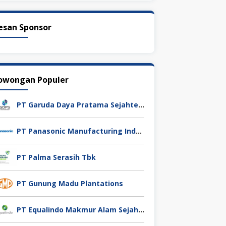
esan Sponsor
owongan Populer
PT Garuda Daya Pratama Sejahtera
PT Panasonic Manufacturing Indonesia
PT Palma Serasih Tbk
PT Gunung Madu Plantations
PT Equalindo Makmur Alam Sejahtera (Equalindo Group)