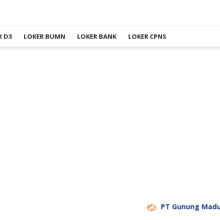
R D3
LOKER BUMN
LOKER BANK
LOKER CPNS
PT Gunung Madu Plantati