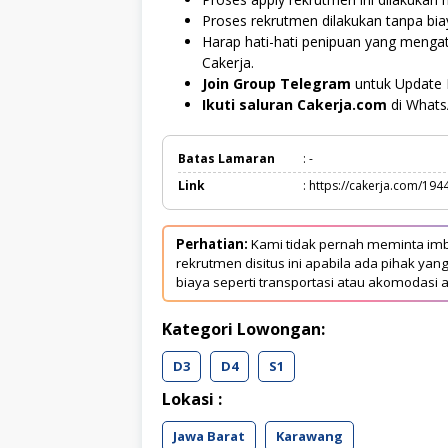
Proses rekrutmen dilakukan tanpa bi
Harap hati-hati penipuan yang menga
Cakerja.
Join Group Telegram
untuk Update 
Ikuti saluran Cakerja.com
di What
Batas Lamaran
: -
Link
: https://cakerja.com/194
Perhatian:
Kami tidak pernah meminta imb
rekrutmen disitus ini apabila ada pihak 
biaya seperti transportasi atau akomodasi a
Kategori Lowongan:
D3
D4
S1
Lokasi :
Jawa Barat
Karawang