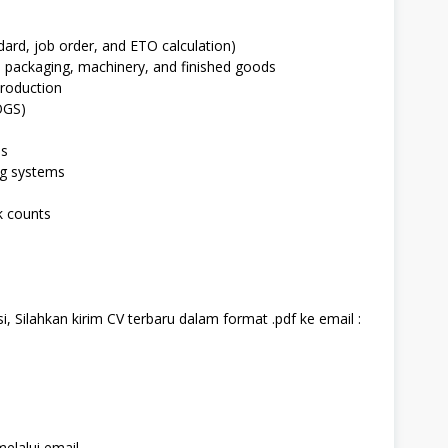
ard, job order, and ETO calculation)
, packaging, machinery, and finished goods
production
OGS)
is
ng systems
k counts
, Silahkan kirim CV terbaru dalam format .pdf ke email :
elalui email.