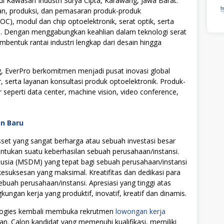
 di Kawasan Industri Surya Cipta, Karawang, Jawa Barat.
n, produksi, dan pemasaran produk-produk
AOC), modul dan chip optoelektronik, serat optik, serta
.0. Dengan menggabungkan keahlian dalam teknologi serat
bentuk rantai industri lengkap dari desain hingga
 EverPro berkomitmen menjadi pusat inovasi global
serta layanan konsultasi produk optoelektronik. Produk-
seperti data center, machine vision, video conference,
an Baru
t yang sangat berharga atau sebuah investasi besar
tukan suatu keberhasilan sebuah perusahaan/instansi.
ia (MSDM) yang tepat bagi sebuah perusahaan/instansi
uksesan yang maksimal. Kreatifitas dan dedikasi para
ebuah perusahaan/instansi. Apresiasi yang tinggi atas
ngan kerja yang produktif, inovatif, kreatif dan dinamis.
ologies kembali membuka rekrutmen
lowongan kerja
an. Calon kandidat yang memenuhi kualifikasi, memiliki