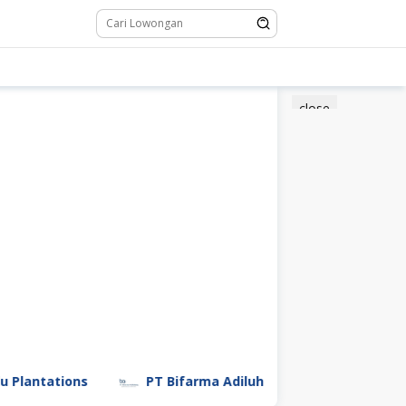
close
tions
PT Bifarma Adiluhung (a Kalbe Company)