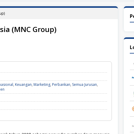
up)
P
sia (MNC Group)
L
nasional
,
Keuangan
,
Marketing
,
Perbankan
,
Semua Jurusan
,
men