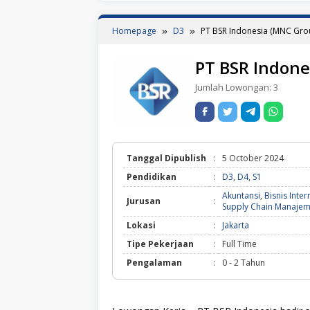
Homepage
D3
PT BSR Indonesia (MNC Gro
PT BSR Indone
Jumlah Lowongan:
3
Tanggal Dipublish
:
5 October 2024
Pendidikan
:
D3
,
D4
,
S1
Akuntansi
,
Bisnis Inter
Jurusan
:
Supply Chain Manaje
Lokasi
:
Jakarta
Tipe Pekerjaan
:
Full Time
Pengalaman
:
0 - 2 Tahun