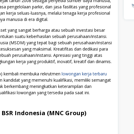
sejak tahun 2008 sebagai penyedia sumber daya manusia,
jasa pengelolaan parkir, dan jasa fasilitas yang profesional
n kerja seluas-luasnya, melalui tenaga kerja profesional
 manusia di era digital.
t yang sangat berharga atau sebuah investasi besar
tukan suatu keberhasilan sebuah perusahaan/instansi.
ia (MSDM) yang tepat bagi sebuah perusahaan/instansi
uksesan yang maksimal. Kreatifitas dan dedikasi para
ebuah perusahaan/instansi. Apresiasi yang tinggi atas
ngan kerja yang produktif, inovatif, kreatif dan dinamis.
up) kembali membuka rekrutmen
lowongan kerja terbaru
on kandidat yang memenuhi kualifikasi, memiliki semangat
ntuk berkembang meningkatkan keterampilan dan
alifikasi lowongan yang tersedia pada saat ini.
 BSR Indonesia (MNC Group)