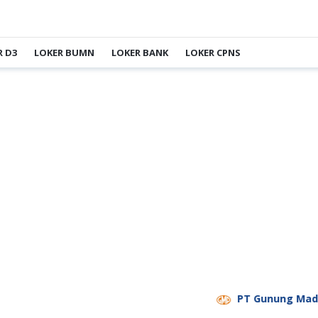
R D3
LOKER BUMN
LOKER BANK
LOKER CPNS
PT Gunung Madu Planta