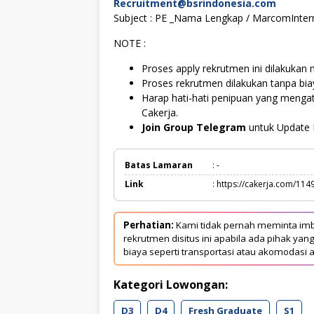
Recruitment@bsrindonesia.com
Subject : PE _Nama Lengkap / MarcomIntern
NOTE :
Proses apply rekrutmen ini dilakukan m
Proses rekrutmen dilakukan tanpa bi
Harap hati-hati penipuan yang meng
Cakerja.
Join Group Telegram
untuk Update 
Batas Lamaran
: -
Link
: https://cakerja.com/114
Perhatian:
Kami tidak pernah meminta imb
rekrutmen disitus ini apabila ada pihak 
biaya seperti transportasi atau akomodasi a
Kategori Lowongan:
D3
D4
Fresh Graduate
S1