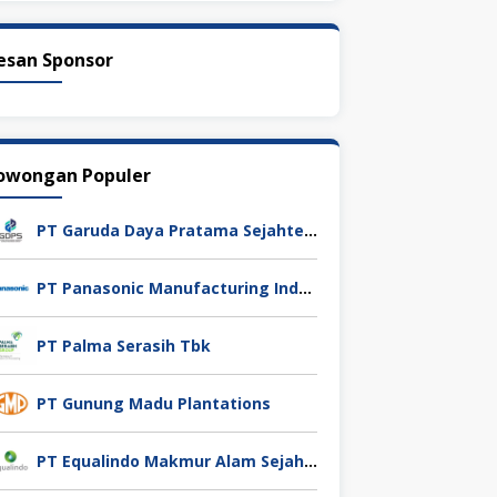
esan Sponsor
owongan Populer
PT Garuda Daya Pratama Sejahtera
PT Panasonic Manufacturing Indonesia
PT Palma Serasih Tbk
PT Gunung Madu Plantations
PT Equalindo Makmur Alam Sejahtera (Equalindo Group)