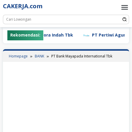
Skip
CAKERJA.com
to
content
Rekomendasi:
PT Mayora Indah Tbk
PT Pertiwi Agung (Lan
Homepage
BANK
PT Bank Mayapada International Tbk