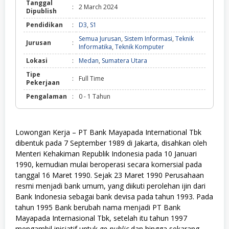
Tanggal
:
2 March 2024
Dipublish
Pendidikan
:
D3
,
S1
Semua Jurusan
,
Sistem Informasi
,
Teknik
Jurusan
:
Informatika
,
Teknik Komputer
Lokasi
:
Medan
,
Sumatera Utara
Tipe
:
Full Time
Pekerjaan
Pengalaman
:
0 - 1 Tahun
Lowongan Kerja – PT Bank Mayapada International Tbk
dibentuk pada 7 September 1989 di Jakarta, disahkan oleh
Menteri Kehakiman Republik Indonesia pada 10 Januari
1990, kemudian mulai beroperasi secara komersial pada
tanggal 16 Maret 1990. Sejak 23 Maret 1990 Perusahaan
resmi menjadi bank umum, yang diikuti perolehan ijin dari
Bank Indonesia sebagai bank devisa pada tahun 1993. Pada
tahun 1995 Bank berubah nama menjadi PT Bank
Mayapada Internasional Tbk, setelah itu tahun 1997
mengambil inisiatif untuk
go public
dan hingga sekarang