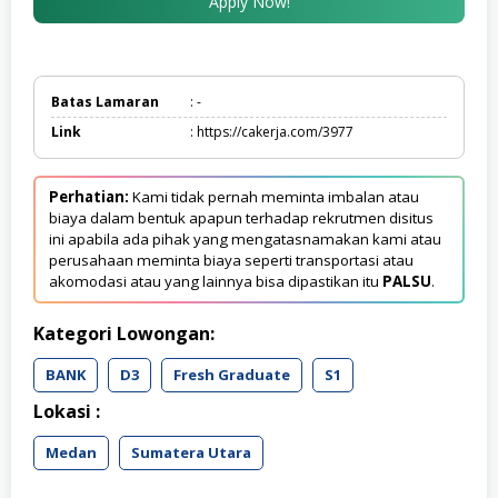
Apply Now!
Batas Lamaran
: -
Link
: https://cakerja.com/3977
Perhatian:
Kami tidak pernah meminta imbalan atau
biaya dalam bentuk apapun terhadap rekrutmen disitus
ini apabila ada pihak yang mengatasnamakan kami atau
perusahaan meminta biaya seperti transportasi atau
akomodasi atau yang lainnya bisa dipastikan itu
PALSU
.
Kategori Lowongan:
BANK
D3
Fresh Graduate
S1
Lokasi :
Medan
Sumatera Utara