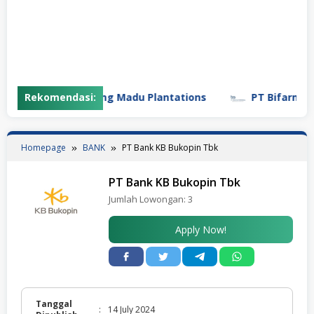
Rekomendasi:
PT Gunung Madu Plantations
PT Bifarma Adil
Homepage
BANK
PT Bank KB Bukopin Tbk
PT Bank KB Bukopin Tbk
Jumlah Lowongan:
3
Apply Now!
Tanggal
:
14 July 2024