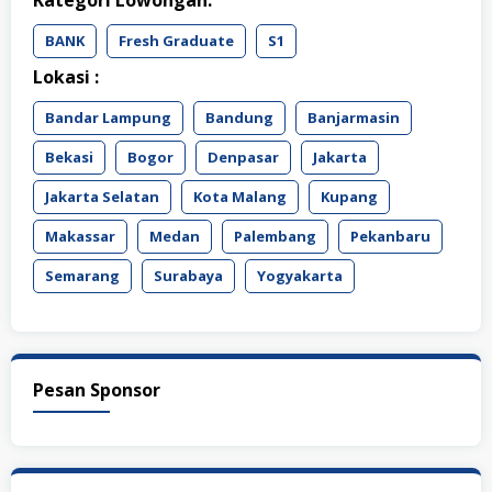
Kategori Lowongan:
BANK
Fresh Graduate
S1
Lokasi :
Bandar Lampung
Bandung
Banjarmasin
Bekasi
Bogor
Denpasar
Jakarta
Jakarta Selatan
Kota Malang
Kupang
Makassar
Medan
Palembang
Pekanbaru
Semarang
Surabaya
Yogyakarta
Pesan Sponsor