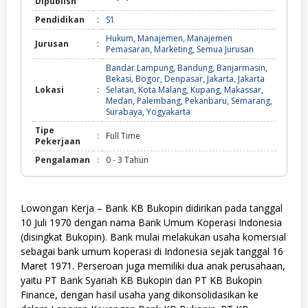
Dipublish
Pendidikan
:
S1
Hukum
,
Manajemen
,
Manajemen
Jurusan
:
Pemasaran
,
Marketing
,
Semua Jurusan
Bandar Lampung
,
Bandung
,
Banjarmasin
,
Bekasi
,
Bogor
,
Denpasar
,
Jakarta
,
Jakarta
Lokasi
:
Selatan
,
Kota Malang
,
Kupang
,
Makassar
,
Medan
,
Palembang
,
Pekanbaru
,
Semarang
,
Surabaya
,
Yogyakarta
Tipe
:
Full Time
Pekerjaan
Pengalaman
:
0 - 3 Tahun
Lowongan Kerja – Bank KB Bukopin didirikan pada tanggal
10 Juli 1970 dengan nama Bank Umum Koperasi Indonesia
(disingkat Bukopin). Bank mulai melakukan usaha komersial
sebagai bank umum koperasi di Indonesia sejak tanggal 16
Maret 1971. Perseroan juga memiliki dua anak perusahaan,
yaitu PT Bank Syariah KB Bukopin dan PT KB Bukopin
Finance, dengan hasil usaha yang dikonsolidasikan ke