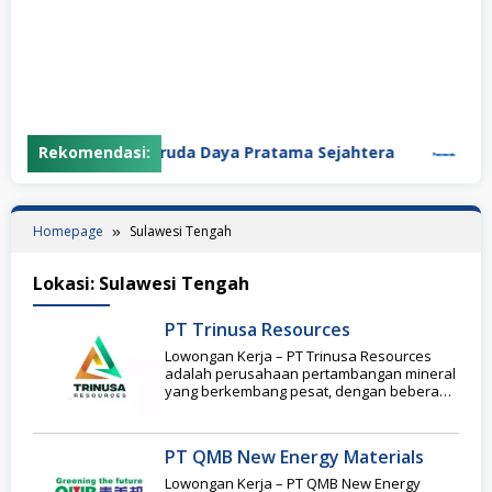
Rekomendasi:
PT Garuda Daya Pratama Sejahtera
PT Pa
Homepage
Sulawesi Tengah
Lokasi:
Sulawesi Tengah
PT Trinusa Resources
Lowongan Kerja – PT Trinusa Resources
adalah perusahaan pertambangan mineral
yang berkembang pesat, dengan beberapa
lokasi di Morowali dan Halmahera.
PT QMB New Energy Materials
Lowongan Kerja – PT QMB New Energy