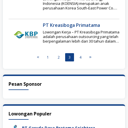
Indonesia (KOENSIA) merupakan anak
perusahaan Korea South-East Power Co.
(KOEN) yang berdiri pada Januari
PT Kreasiboga Primatama
Lowongan Kerja – PT Kreasiboga Primatama
adalah perusahaan outsourcing yang telah
berpengalaman lebih dari 30 tahun dalam
menyediakan berbagai layanan
1
2
3
4
Pesan Sponsor
Lowongan Populer
PT Garuda Daya Pratama Sejahtera