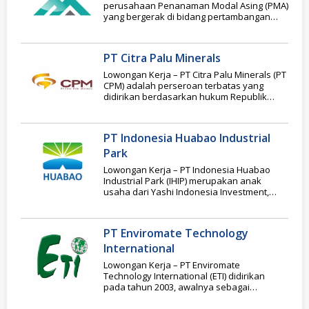
perusahaan Penanaman Modal Asing (PMA)
yang bergerak di bidang pertambangan
bijih nikel dan berlokasi
PT Citra Palu Minerals
Lowongan Kerja – PT Citra Palu Minerals (PT
CPM) adalah perseroan terbatas yang
didirikan berdasarkan hukum Republik
Indonesia dalam rangka
PT Indonesia Huabao Industrial
Park
Lowongan Kerja – PT Indonesia Huabao
Industrial Park (IHIP) merupakan anak
usaha dari Yashi Indonesia Investment,
bagian dari Zhenshi Holding
PT Enviromate Technology
International
Lowongan Kerja – PT Enviromate
Technology International (ETI) didirikan
pada tahun 2003, awalnya sebagai
perusahaan pengelolaan limbah dan juga
memfokuskan