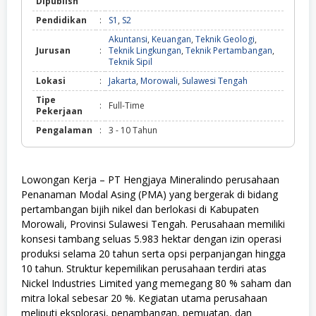
Dipublish
Pendidikan
:
S1
,
S2
Akuntansi
,
Keuangan
,
Teknik Geologi
,
Jurusan
:
Teknik Lingkungan
,
Teknik Pertambangan
,
Teknik Sipil
Lokasi
:
Jakarta
,
Morowali
,
Sulawesi Tengah
Tipe
:
Full-Time
Pekerjaan
Pengalaman
:
3 - 10 Tahun
Lowongan Kerja – PT Hengjaya Mineralindo perusahaan
Penanaman Modal Asing (PMA) yang bergerak di bidang
pertambangan bijih nikel dan berlokasi di Kabupaten
Morowali, Provinsi Sulawesi Tengah. Perusahaan memiliki
konsesi tambang seluas 5.983 hektar dengan izin operasi
produksi selama 20 tahun serta opsi perpanjangan hingga
10 tahun. Struktur kepemilikan perusahaan terdiri atas
Nickel Industries Limited yang memegang 80 % saham dan
mitra lokal sebesar 20 %. Kegiatan utama perusahaan
meliputi eksplorasi, penambangan, pemuatan, dan