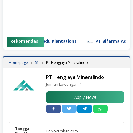
PT Gunung Madu Plantations
Rekomendasi:
PT Bifarma Adiluhung (
Homepage
S1
PT Hengjaya Mineralindo
PT Hengjaya Mineralindo
Jumlah Lowongan:
4
Apply Now!
Tanggal
:
12 November 2025