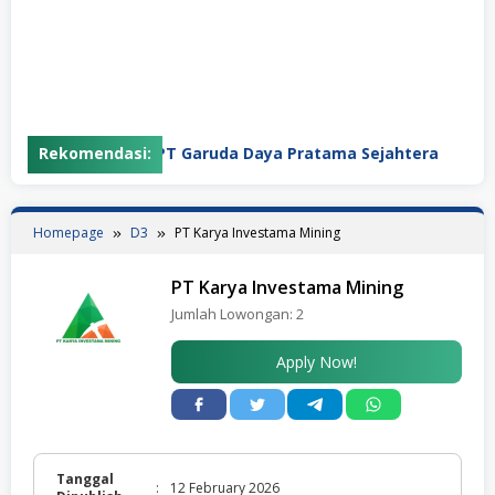
Rekomendasi:
PT Garuda Daya Pratama Sejahtera
P
Homepage
D3
PT Karya Investama Mining
PT Karya Investama Mining
Jumlah Lowongan:
2
Apply Now!
Tanggal
:
12 February 2026