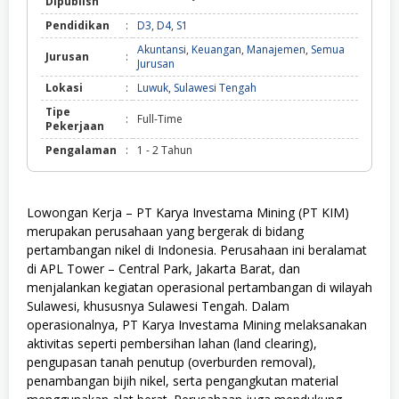
Dipublish
Pendidikan
:
D3
,
D4
,
S1
Akuntansi
,
Keuangan
,
Manajemen
,
Semua
Jurusan
:
Jurusan
Lokasi
:
Luwuk
,
Sulawesi Tengah
Tipe
:
Full-Time
Pekerjaan
Pengalaman
:
1 - 2 Tahun
Lowongan Kerja – PT Karya Investama Mining (PT KIM)
merupakan perusahaan yang bergerak di bidang
pertambangan nikel di Indonesia. Perusahaan ini beralamat
di APL Tower – Central Park, Jakarta Barat, dan
menjalankan kegiatan operasional pertambangan di wilayah
Sulawesi, khususnya Sulawesi Tengah. Dalam
operasionalnya, PT Karya Investama Mining melaksanakan
aktivitas seperti pembersihan lahan (land clearing),
pengupasan tanah penutup (overburden removal),
penambangan bijih nikel, serta pengangkutan material