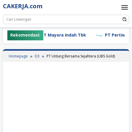
Skip
CAKERJA.com
to
content
Rekomendasi:
PT Mayora Indah Tbk
PT Pertiwi Agun
Homepage
D3
PT Untung Bersama Sejahtera (UBS Gold)