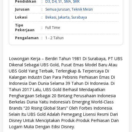
Pendidikan
:
D3
,
D4
,
S1
,
SMA
,
SMK
Jurusan
:
Semua Jurusan
,
Teknik Mesin
Lokasi
:
Bekasi
,
Jakarta
,
Surabaya
Tipe
:
Full Time
Pekerjaan
Pengalaman
:
1 - 2 Tahun
Lowongan Kerja – Berdiri Tahun 1981 Di Surabaya, PT UBS
Dikenal Sebagai UBS Gold, Pusat Emas Model Baru Atau
UBS Gold Yang Terbaik, Terlengkap & Terpercaya Di
Kalangan Industri Dan Para Pebisnis Perhiasan Emas Di
Indonesia Dan Dunia Selama 39 Tahun Di Indonesia. Di
Tahun 2017 Lalu, UBS Gold Berhasil Mendapatkan
Penghargaan Sebagai 20 Bintang Perusahaan Indonesia
Berkelas Dunia Yaitu Indonesia’s Emerging World-Class
Brands “20 Rising Global Stars” Oleh Forbes Indonesia.
Selain Itu UBS Gold Adalah Pemegang Lisensi Resmi Dari
Disney Untuk Menciptakan Produk-Produk Perhiasan Dan
Logam Mulia Dengan Edisi Disney.