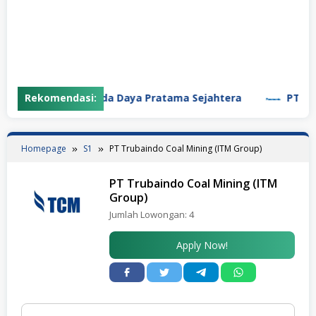
Rekomendasi:
PT Garuda Daya Pratama Sejahtera
PT Panaso
Homepage
S1
PT Trubaindo Coal Mining (ITM Group)
PT Trubaindo Coal Mining (ITM
Group)
Jumlah Lowongan:
4
Apply Now!