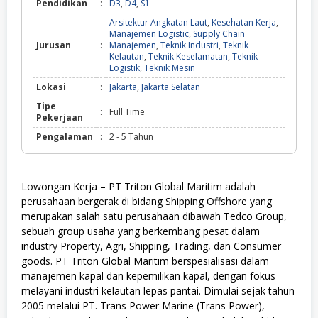
Pendidikan
:
D3
,
D4
,
S1
Arsitektur Angkatan Laut
,
Kesehatan Kerja
,
Manajemen Logistic
,
Supply Chain
Jurusan
:
Manajemen
,
Teknik Industri
,
Teknik
Kelautan
,
Teknik Keselamatan
,
Teknik
Logistik
,
Teknik Mesin
Lokasi
:
Jakarta
,
Jakarta Selatan
Tipe
:
Full Time
Pekerjaan
Pengalaman
:
2 - 5 Tahun
Lowongan Kerja – PT Triton Global Maritim adalah
perusahaan bergerak di bidang Shipping Offshore yang
merupakan salah satu perusahaan dibawah Tedco Group,
sebuah group usaha yang berkembang pesat dalam
industry Property, Agri, Shipping, Trading, dan Consumer
goods. PT Triton Global Maritim berspesialisasi dalam
manajemen kapal dan kepemilikan kapal, dengan fokus
melayani industri kelautan lepas pantai. Dimulai sejak tahun
2005 melalui PT. Trans Power Marine (Trans Power),