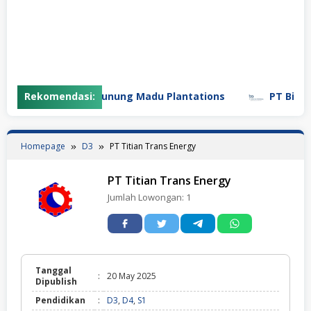
Rekomendasi:
PT Gunung Madu Plantations
PT Bifarma
Homepage
D3
PT Titian Trans Energy
PT Titian Trans Energy
Jumlah Lowongan:
1
Tanggal
:
20 May 2025
Dipublish
Pendidikan
:
D3
,
D4
,
S1