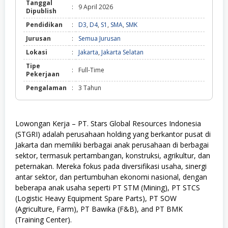
Tanggal
:
9 April 2026
Dipublish
Pendidikan
:
D3
,
D4
,
S1
,
SMA
,
SMK
Jurusan
:
Semua Jurusan
Lokasi
:
Jakarta
,
Jakarta Selatan
Tipe
:
Full-Time
Pekerjaan
Pengalaman
:
3 Tahun
Lowongan Kerja –
PT.
Stars Global Resources Indonesia
(STGRI) adalah perusahaan holding yang berkantor pusat di
Jakarta dan memiliki berbagai anak perusahaan di berbagai
sektor, termasuk pertambangan, konstruksi, agrikultur, dan
peternakan.
Mereka fokus pada diversifikasi usaha, sinergi
antar sektor, dan pertumbuhan ekonomi nasional, dengan
beberapa anak usaha seperti PT STM (Mining), PT STCS
(Logistic Heavy Equipment Spare Parts), PT SOW
(Agriculture, Farm), PT Bawika (F&B), and PT BMK
(Training Center).