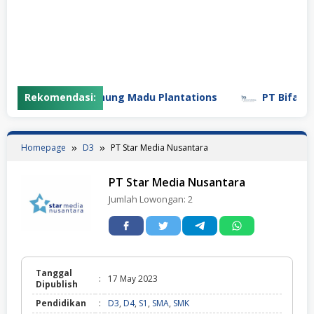
Rekomendasi:
PT Gunung Madu Plantations
PT Bifarma 
Homepage
D3
PT Star Media Nusantara
PT Star Media Nusantara
Jumlah Lowongan:
2
Tanggal
:
17 May 2023
Dipublish
Pendidikan
:
D3
,
D4
,
S1
,
SMA
,
SMK