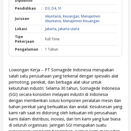
Dipublish
Pendidikan
:
D3
,
D4
,
S1
Akuntansi
,
Keuangan
,
Manajemen
Jurusan
:
Akuntansi
,
Manajemen Keuangan
Lokasi
:
Jakarta
,
Jakarta utara
Tipe
:
Full Time
Pekerjaan
Pengalaman
:
1 Tahun
Lowongan Kerja – PT Somagede Indonesia merupakan
salah satu perusahaan yang terkenal dengan spesialis alat
pemotong, perekat, dan berbagai alat ukur untuk
kebutuhan industri. Selama 30 tahun, Somagede Indonesia
(SGI) secara konsisten melayani industri di Indonesia
dengan memberikan solusi komponen peralatan mesin dan
bahan perekat yang berkualitas dan andal. Kesuksesan yang
kami raih saat ini didorong oleh kekuatan inti perusahaan
kami dalam distribusi, inovasi, dan tim kami yang luar biasa
di seluruh organisasi. Jaringan SGI merupakan suatu