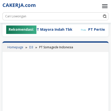
Skip
CAKERJA.com
to
content
Rekomendasi:
PT Mayora Indah Tbk
PT Pertiwi Agu
Homepage
D3
PT Somagede Indonesia