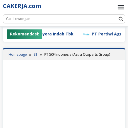
Skip
CAKERJA.com
to
content
Rekomendasi:
PT Mayora Indah Tbk
PT Pertiwi Agung (La
Homepage
S1
PT SKF Indonesia (Astra Otoparts Group)