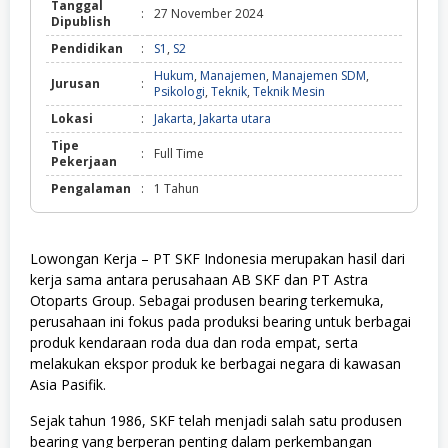
Tanggal
:
27 November 2024
Dipublish
Pendidikan
:
S1
,
S2
Hukum
,
Manajemen
,
Manajemen SDM
,
Jurusan
:
Psikologi
,
Teknik
,
Teknik Mesin
Lokasi
:
Jakarta
,
Jakarta utara
Tipe
:
Full Time
Pekerjaan
Pengalaman
:
1 Tahun
Lowongan Kerja – PT SKF Indonesia merupakan hasil dari
kerja sama antara perusahaan AB SKF dan PT Astra
Otoparts Group. Sebagai produsen
bearing
terkemuka,
perusahaan ini fokus pada produksi bearing untuk berbagai
produk kendaraan roda dua dan roda empat, serta
melakukan ekspor produk ke berbagai negara di kawasan
Asia Pasifik.
Sejak tahun 1986, SKF telah menjadi salah satu produsen
bearing yang berperan penting dalam perkembangan