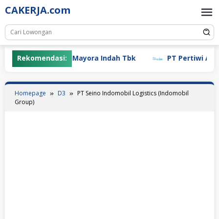
Skip
CAKERJA.com
to
content
Rekomendasi:
PT Mayora Indah Tbk
PT Pertiwi Agung
Homepage
D3
PT Seino Indomobil Logistics (Indomobil
Group)