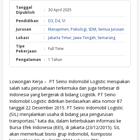
Tanggal
:
30 April 2025
Dipublish
Pendidikan
:
D3
,
D4
,
S1
Jurusan
:
Manajemen
,
Psikologi
,
SDM
,
Semua Jurusan
Lokasi
:
Jakarta Timur
,
Jawa Tengah
,
Semarang
Tipe
:
Full Time
Pekerjaan
Pengalaman
:
1 Tahun
Lowongan Kerja – PT Seino Indomobil Logistic merupakan
salah satu perusahaan terkemuka dan juga terbesar di
Indonesia yang bergerak di bidang Logistik. PT Seino
Indomobil Logistic didirikan berdasarkan akta nomor 87
tanggal 22 Desember 2015. PT Seino Indomobil Logistic
(SIL) menjalankan usaha di bidang jasa pengurusan
transportasi,” kata dia, dalam keterbukaan informasi ke
Bursa Efek Indonesia (BEI), di Jakarta (23/12/2015). SIL
akan memerkuat bisnis grup Indomobil, Komposisi