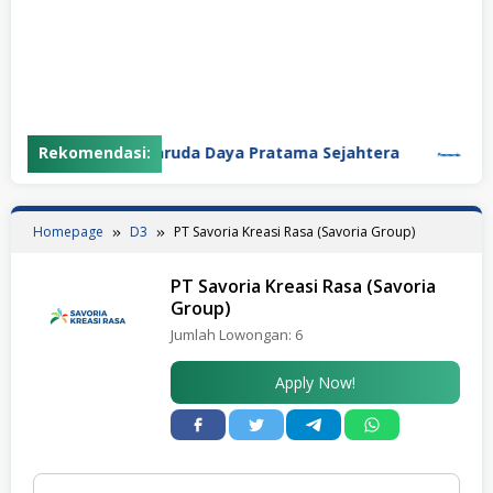
Rekomendasi:
PT Garuda Daya Pratama Sejahtera
PT Pana
Homepage
D3
PT Savoria Kreasi Rasa (Savoria Group)
PT Savoria Kreasi Rasa (Savoria
Group)
Jumlah Lowongan:
6
Apply Now!