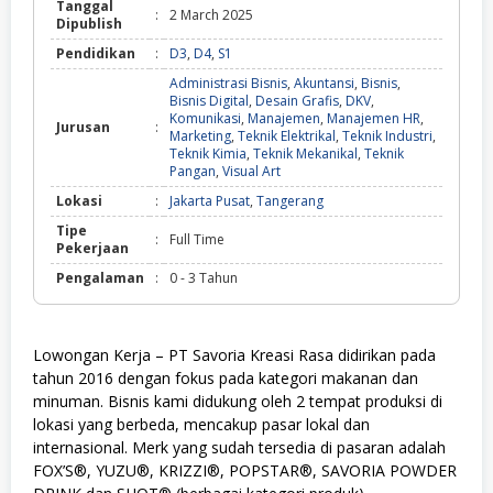
Tanggal
:
2 March 2025
Dipublish
Pendidikan
:
D3
,
D4
,
S1
Administrasi Bisnis
,
Akuntansi
,
Bisnis
,
Bisnis Digital
,
Desain Grafis
,
DKV
,
Komunikasi
,
Manajemen
,
Manajemen HR
,
Jurusan
:
Marketing
,
Teknik Elektrikal
,
Teknik Industri
,
Teknik Kimia
,
Teknik Mekanikal
,
Teknik
Pangan
,
Visual Art
Lokasi
:
Jakarta Pusat
,
Tangerang
Tipe
:
Full Time
Pekerjaan
Pengalaman
:
0 - 3 Tahun
Lowongan Kerja – PT Savoria Kreasi Rasa
didirikan pada
tahun 2016 dengan fokus pada kategori makanan dan
minuman. Bisnis kami didukung oleh 2 tempat produksi di
lokasi yang berbeda, mencakup pasar lokal dan
internasional. Merk yang sudah tersedia di pasaran adalah
FOX’S®, YUZU®, KRIZZI®, POPSTAR®, SAVORIA POWDER