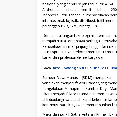
nasional yang berdiri sejak tahun 2014. SAP 
Android dan kini telah memiliki lebih dari 25
Indonesia. Perusahaan ini menyediakan berb
internasional, logistik, distribusi, fulfillm
pelanggan B2B, B2C, hingga C2C.
Dengan dukungan teknologi modern dan ma
menjadi mitra terpercaya berbagai perusah
Perusahaan ini menjunjung tinggi nilai integr
SAP Express juga berkomitmen untuk menc
karier dan profesionalisme karyawan.
Baca:
Info Lowongan Kerja untuk Lulus
Sumber Daya Manusia (SDM) merupakan asse
yang akan menjadi faktor utama yang menen
Pengelolaan Manajemen Sumber Daya Manus
akan menjadi faktor utama dan membawa kes
ahli dibidangnya adalah kunci keberhasilan s
kontribusi para karyawan menumbuhkan lingku
Maka dari itu PT Satria Antaran Prima Tbk