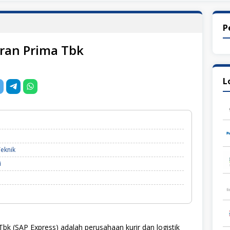
P
aran Prima Tbk
L
eknik
i
bk (SAP Express) adalah perusahaan kurir dan logistik