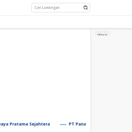
close
ama Sejahtera
PT Panasonic Manufacturing Indonesi