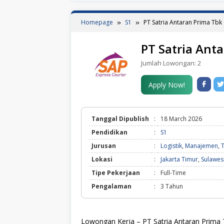
Homepage
S1
PT Satria Antaran Prima Tbk
PT Satria Ant
Jumlah Lowongan:
2
Apply Now!
Tanggal Dipublish
:
18 March 2026
Pendidikan
:
S1
Jurusan
:
Logistik
,
Manajemen
,
T
Lokasi
:
Jakarta Timur
,
Sulawes
Tipe Pekerjaan
:
Full-Time
Pengalaman
:
3 Tahun
Lowongan Kerja – PT Satria Antaran Prima T