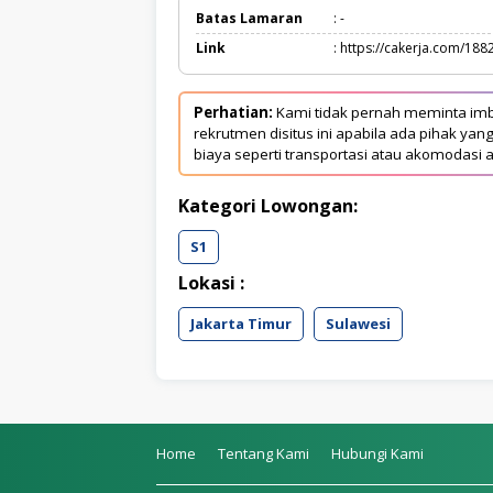
Batas Lamaran
: -
Link
: https://cakerja.com/188
Perhatian:
Kami tidak pernah meminta imb
rekrutmen disitus ini apabila ada pihak 
biaya seperti transportasi atau akomodasi a
Kategori Lowongan:
S1
Lokasi :
Jakarta Timur
Sulawesi
Home
Tentang Kami
Hubungi Kami