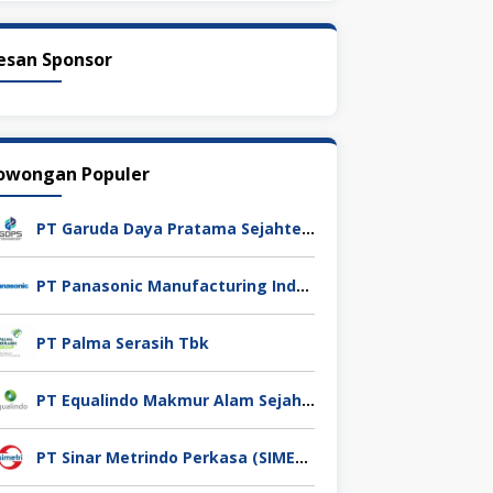
esan Sponsor
owongan Populer
PT Garuda Daya Pratama Sejahtera
PT Panasonic Manufacturing Indonesia
PT Palma Serasih Tbk
PT Equalindo Makmur Alam Sejahtera (Equalindo Group)
PT Sinar Metrindo Perkasa (SIMETRI)