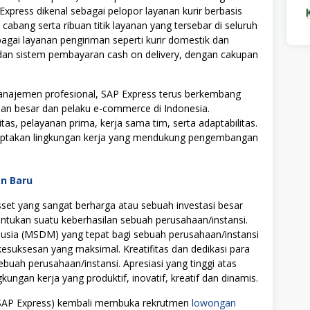
Express dikenal sebagai pelopor layanan kurir berbasis
0 cabang serta ribuan titik layanan yang tersebar di seluruh
agai layanan pengiriman seperti kurir domestik dan
ent, dan sistem pembayaran cash on delivery, dengan cakupan
najemen profesional, SAP Express terus berkembang
aan besar dan pelaku e-commerce di Indonesia.
itas, pelayanan prima, kerja sama tim, serta adaptabilitas.
iptakan lingkungan kerja yang mendukung pengembangan
an Baru
t yang sangat berharga atau sebuah investasi besar
tukan suatu keberhasilan sebuah perusahaan/instansi.
ia (MSDM) yang tepat bagi sebuah perusahaan/instansi
uksesan yang maksimal. Kreatifitas dan dedikasi para
ebuah perusahaan/instansi. Apresiasi yang tinggi atas
ngan kerja yang produktif, inovatif, kreatif dan dinamis.
 (SAP Express) kembali membuka rekrutmen
lowongan