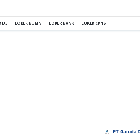
R D3
LOKER BUMN
LOKER BANK
LOKER CPNS
PT Garuda Daya Prat