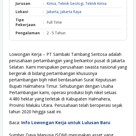
Jurusan
:
Kimia
,
Teknik Geologi
,
Teknik Kimia
Lokasi
:
Jakarta
,
Jakarta Raya
Tipe
:
Full Time
Pekerjaan
Pengalaman
:
2 - 5 Tahun
Lowongan Kerja – PT Sambaki Tambang Sentosa adalah
perusahaan pertambangan yang berkantor pusat di Jakarta
Selatan. Kami merupakan perusahaan swasta nasional yang
bergerak di bidang pertambangan khususnya
pertambangan bijih nikel berdasarkan Surat Keputusan
Bupati Halmahera Timur. Sehubungan dengan Usaha
Pertambangan kami, operasi produksi bijih nikel seluas
4.480 hektar yang terletak di Kabupaten Halmahera,
Provinsi Maluku Utara. Perusahaan telah beroperasi sejak
tahun 2020 hingga saat ini.
Baca:
Info Lowongan Kerja untuk Lulusan Baru
Sumber Daya Manusia (SDM) merupakan asset yang