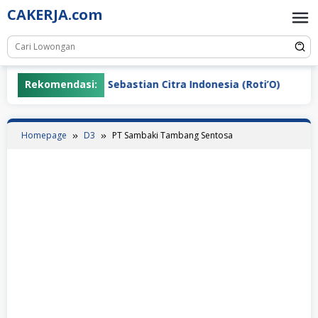
Skip
CAKERJA.com
to
content
Rekomendasi:
PT Sebastian Citra Indonesia (Roti’O)
PT
Homepage
D3
PT Sambaki Tambang Sentosa