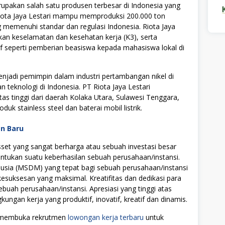
upakan salah satu produsen terbesar di Indonesia yang
 Riota Jaya Lestari mampu memproduksi 200.000 ton
g memenuhi standar dan regulasi Indonesia. Riota Jaya
an keselamatan dan kesehatan kerja (K3), serta
atif seperti pemberian beasiswa kepada mahasiswa lokal di
njadi pemimpin dalam industri pertambangan nikel di
 teknologi di Indonesia. PT Riota Jaya Lestari
tas tinggi dari daerah Kolaka Utara, Sulawesi Tenggara,
k stainless steel dan baterai mobil listrik.
an Baru
t yang sangat berharga atau sebuah investasi besar
tukan suatu keberhasilan sebuah perusahaan/instansi.
ia (MSDM) yang tepat bagi sebuah perusahaan/instansi
uksesan yang maksimal. Kreatifitas dan dedikasi para
ebuah perusahaan/instansi. Apresiasi yang tinggi atas
ngan kerja yang produktif, inovatif, kreatif dan dinamis.
li membuka rekrutmen
lowongan kerja terbaru
untuk