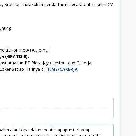
i, Silahkan melakukan pendaftaran secara online kirim CV
unting
melalui online ATAU email.
aya
(GRATIS!!!).
asnamakan PT Riota Jaya Lestari, dan Cakerja.
Loker Setiap Harinya di
T.ME/CAKERJA
2
alan atau biaya dalam bentuk apapun terhadap
yang mengatasnamakan kami atau perusahaan meminta