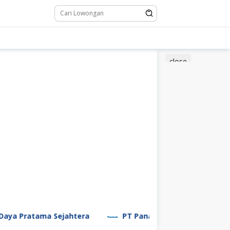
close
ama Sejahtera
PT Panasonic Manufacturing Indonesia