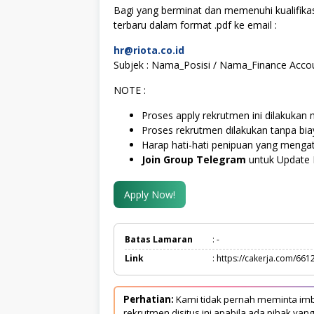
Bagi yang berminat dan memenuhi kualifikas
terbaru dalam format .pdf ke email :
hr@riota.co.id
Subjek : Nama_Posisi / Nama_Finance Acco
NOTE :
Proses apply rekrutmen ini dilakukan 
Proses rekrutmen dilakukan tanpa bi
Harap hati-hati penipuan yang mengat
Join Group Telegram
untuk Update 
Apply Now!
Batas Lamaran
: -
Link
: https://cakerja.com/661
Perhatian:
Kami tidak pernah meminta imb
rekrutmen disitus ini apabila ada pihak 