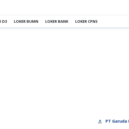
R D3
LOKER BUMN
LOKER BANK
LOKER CPNS
PT Garuda Daya Prat