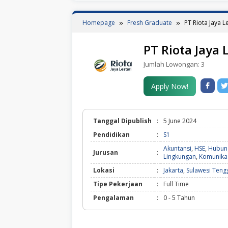
Homepage
Fresh Graduate
PT Riota Jaya L
PT Riota Jaya 
Jumlah Lowongan:
3
Apply Now!
Tanggal Dipublish
:
5 June 2024
Pendidikan
:
S1
Akuntansi
,
HSE
,
Hubun
Jurusan
:
Lingkungan
,
Komunika
Lokasi
:
Jakarta
,
Sulawesi Teng
Tipe Pekerjaan
:
Full Time
Pengalaman
:
0 - 5 Tahun