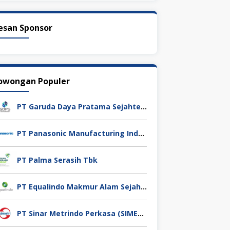
esan Sponsor
owongan Populer
PT Garuda Daya Pratama Sejahtera
PT Panasonic Manufacturing Indonesia
PT Palma Serasih Tbk
PT Equalindo Makmur Alam Sejahtera (Equalindo Group)
PT Sinar Metrindo Perkasa (SIMETRI)