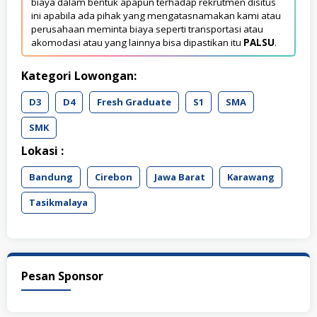
biaya dalam bentuk apapun terhadap rekrutmen disitus
ini apabila ada pihak yang mengatasnamakan kami atau
perusahaan meminta biaya seperti transportasi atau
akomodasi atau yang lainnya bisa dipastikan itu
PALSU
.
Kategori Lowongan:
D3
D4
Fresh Graduate
S1
SMA
SMK
Lokasi :
Bandung
Cirebon
Jawa Barat
Karawang
Tasikmalaya
Pesan Sponsor