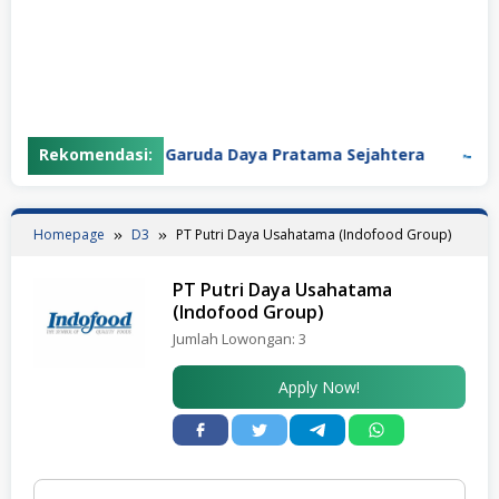
Rekomendasi:
PT Garuda Daya Pratama Sejahtera
PT 
Homepage
D3
PT Putri Daya Usahatama (Indofood Group)
PT Putri Daya Usahatama
(Indofood Group)
Jumlah Lowongan:
3
Apply Now!