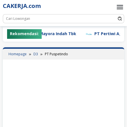
Skip
CAKERJA.com
to
content
Rekomendasi:
PT Mayora Indah Tbk
PT Pertiwi Agung (
Homepage
D3
PT Puspetindo