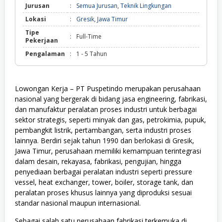
Jurusan
:
Semua Jurusan
,
Teknik Lingkungan
Lokasi
:
Gresik
,
Jawa Timur
Tipe
:
Full-Time
Pekerjaan
Pengalaman
:
1 - 5 Tahun
Lowongan Kerja – PT Puspetindo merupakan perusahaan
nasional yang bergerak di bidang jasa engineering, fabrikasi,
dan manufaktur peralatan proses industri untuk berbagai
sektor strategis, seperti minyak dan gas, petrokimia, pupuk,
pembangkit listrik, pertambangan, serta industri proses
lainnya. Berdiri sejak tahun 1990 dan berlokasi di Gresik,
Jawa Timur, perusahaan memiliki kemampuan terintegrasi
dalam desain, rekayasa, fabrikasi, pengujian, hingga
penyediaan berbagai peralatan industri seperti pressure
vessel, heat exchanger, tower, boiler, storage tank, dan
peralatan proses khusus lainnya yang diproduksi sesuai
standar nasional maupun internasional.
Sebagai salah satu perusahaan fabrikasi terkemuka di