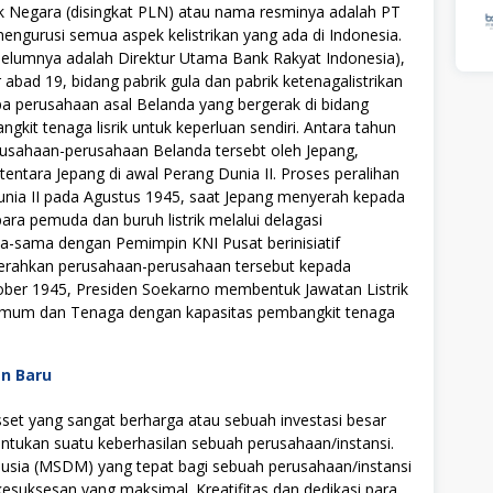
 Negara (disingkat PLN) atau nama resminya adalah PT
gurusi semua aspek kelistrikan yang ada di Indonesia.
belumnya adalah Direktur Utama Bank Rakyat Indonesia),
abad 19, bidang pabrik gula dan pabrik ketenagalistrikan
apa perusahaan asal Belanda yang bergerak di bidang
gkit tenaga lisrik untuk keperluan sendiri. Antara tahun
rusahaan-perusahaan Belanda tersebt oleh Jepang,
ntara Jepang di awal Perang Dunia II. Proses peralihan
Dunia II pada Agustus 1945, saat Jepang menyerah kepada
ara pemuda dan buruh listrik melalui delagasi
a-sama dengan Pemimpin KNI Pusat berinisiatif
rahkan perusahaan-perusahaan tersebut kepada
tober 1945, Presiden Soekarno membentuk Jawatan Listrik
mum dan Tenaga dengan kapasitas pembangkit tenaga
an Baru
t yang sangat berharga atau sebuah investasi besar
tukan suatu keberhasilan sebuah perusahaan/instansi.
ia (MSDM) yang tepat bagi sebuah perusahaan/instansi
uksesan yang maksimal. Kreatifitas dan dedikasi para