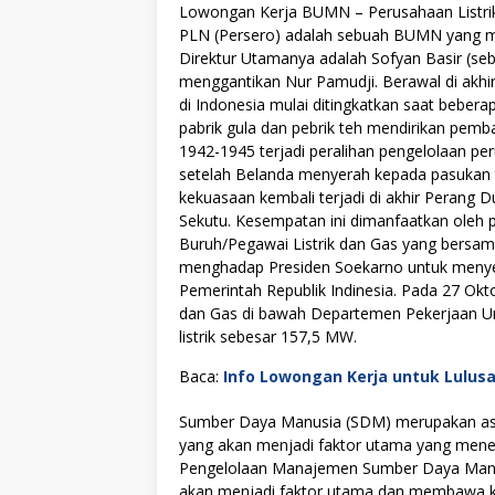
Lowongan Kerja BUMN – Perusahaan Listrik
PLN (Persero) adalah sebuah BUMN yang men
Direktur Utamanya adalah Sofyan Basir (se
menggantikan Nur Pamudji. Berawal di akhir 
di Indonesia mulai ditingkatkan saat beber
pabrik gula dan pebrik teh mendirikan pemban
1942-1945 terjadi peralihan pengelolaan pe
setelah Belanda menyerah kepada pasukan te
kekuasaan kembali terjadi di akhir Perang 
Sekutu. Kesempatan ini dimanfaatkan oleh p
Buruh/Pegawai Listrik dan Gas yang bersam
menghadap Presiden Soekarno untuk menye
Pemerintah Republik Indinesia. Pada 27 Ok
dan Gas di bawah Departemen Pekerjaan U
listrik sebesar 157,5 MW.
Baca:
Info Lowongan Kerja untuk Lulus
Sumber Daya Manusia (SDM) merupakan asse
yang akan menjadi faktor utama yang menen
Pengelolaan Manajemen Sumber Daya Manus
akan menjadi faktor utama dan membawa kes