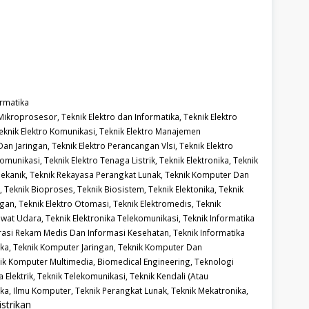
ormatika
i Mikroprosesor,
Teknik Elektro dan Informatika,
Teknik Elektro
eknik Elektro Komunikasi,
Teknik Elektro Manajemen
Dan Jaringan,
Teknik Elektro Perancangan Vlsi,
Teknik Elektro
komunikasi,
Teknik Elektro Tenaga Listrik,
Teknik Elektronika,
Teknik
Mekanik,
Teknik Rekayasa Perangkat Lunak,
Teknik Komputer Dan
,
Teknik Bioproses,
Teknik Biosistem,
Teknik Elektonika,
Teknik
ngan,
Teknik Elektro Otomasi,
Teknik Elektromedis,
Teknik
sawat Udara,
Teknik Elektronika Telekomunikasi,
Teknik Informatika
trasi Rekam Medis Dan Informasi Kesehatan,
Teknik Informatika
ika,
Teknik Komputer Jaringan,
Teknik Komputer Dan
ik Komputer Multimedia,
Biomedical Engineering,
Teknologi
 Elektrik,
Teknik Telekomunikasi,
Teknik Kendali (Atau
ika,
Ilmu Komputer,
Teknik Perangkat Lunak,
Teknik Mekatronika,
strikan