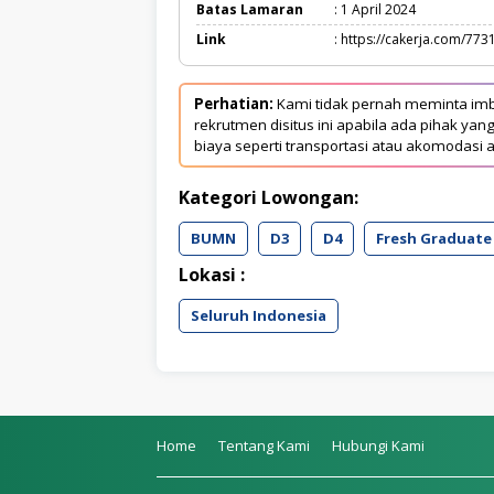
Batas Lamaran
: 1 April 2024
Link
: https://cakerja.com/773
Perhatian:
Kami tidak pernah meminta imb
rekrutmen disitus ini apabila ada pihak 
biaya seperti transportasi atau akomodasi a
Kategori Lowongan:
BUMN
D3
D4
Fresh Graduate
Lokasi :
Seluruh Indonesia
Home
Tentang Kami
Hubungi Kami