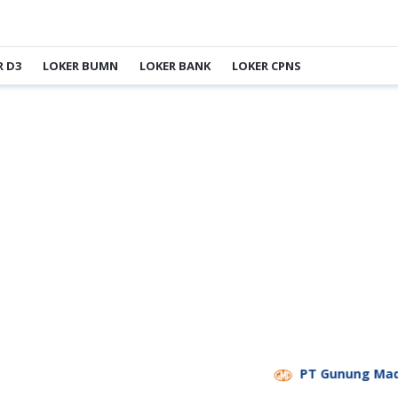
R D3
LOKER BUMN
LOKER BANK
LOKER CPNS
PT Gunung Madu Planta