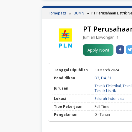
Homepage
BUMN
PT Perusahaan Listrik N
PT Perusahaan
Jumlah Lowongan:
1
Apply Now!
Tanggal Dipublish
:
30 March 2024
Pendidikan
:
D3
,
D4
,
S1
Teknik Elektrikal
,
Tekni
Jurusan
:
Teknik Listrik
Lokasi
:
Seluruh Indonesia
Tipe Pekerjaan
:
Full Time
Pengalaman
:
0 - Tahun