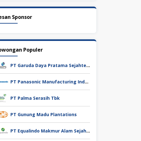
esan Sponsor
owongan Populer
PT Garuda Daya Pratama Sejahtera
PT Panasonic Manufacturing Indonesia
PT Palma Serasih Tbk
PT Gunung Madu Plantations
PT Equalindo Makmur Alam Sejahtera (Equalindo Group)