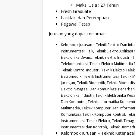
Maks. Usia : 27 Tahun
Fresh Graduate
Laki-laki dan Perempuan
Pegawai Tetap
Jurusan yang dapat melamar:
Kelompok Jurusan – Teknik Elektro Dan Inf
Instrumentasi Fisik,
Teknik Elektro Aplikas
Elektroniks Divais,
Teknik Elektro Industri,
T
Telekomunikasi,
Teknik Elektro Multimedia 
Teknik Kontrol Industri,
Teknik Elektro Tele
Eletromedik,
Teknik Instrumentasi,
Teknik 
Jaringan,
Teknik Biomedik,
Teknik Biomedis
Elektro Navigasi Dan Komunikasi Penerba
Elektronika Industri,
Teknik Elektronika Pe
Dan Komputer,
Teknik Informatika Konsen
Multimedia,
Teknik Komputer Dan Informat
Komunikasi,
Teknik Komputer Kontrol,
Tekn
Instrumentasi,
Teknik Elektro,
Teknik Tenaga
Instrumentasi dan Kontrol),
Teknik Biomed
Kelompok Jurusan – Teknik Ketenagali