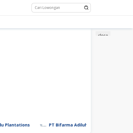
close
tions
PT Bifarma Adiluhung (a Kalbe Company)