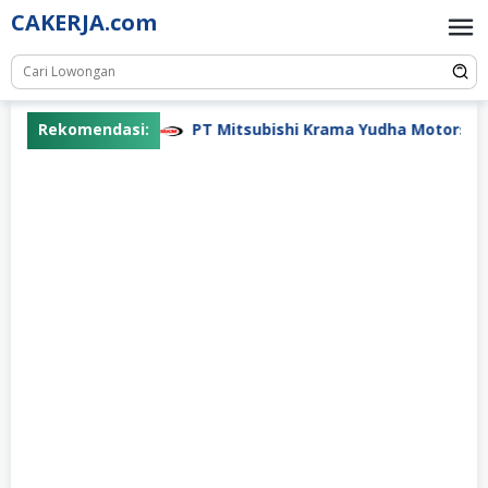
Skip
CAKERJA.com
to
content
iki Indonesia
Rekomendasi:
PT Mitsubishi Krama Yudha Motors and