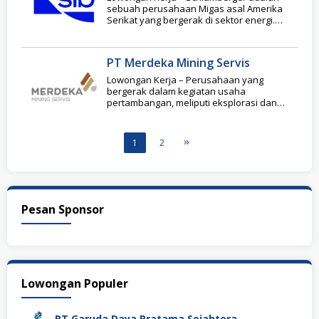
sebuah perusahaan Migas asal Amerika
Serikat yang bergerak di sektor energi.
Industri yang menjadi fokus
PT Merdeka Mining Servis
Lowongan Kerja – Perusahaan yang
bergerak dalam kegiatan usaha
pertambangan, meliputi eksplorasi dan
produksi emas, perak, tembaga, serta
mineral terkait lainnya
1
2
Pesan Sponsor
Lowongan Populer
PT Garuda Daya Pratama Sejahtera