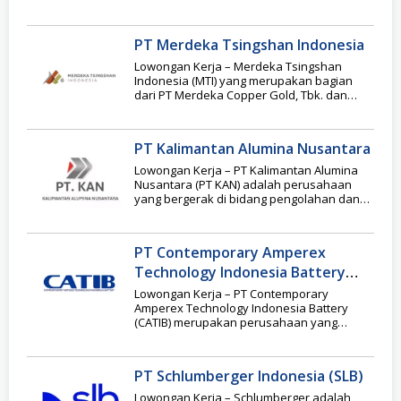
yang
PT Merdeka Tsingshan Indonesia
Lowongan Kerja – Merdeka Tsingshan
Indonesia (MTI) yang merupakan bagian
dari PT Merdeka Copper Gold, Tbk. dan
beroperasi di Morowali,
PT Kalimantan Alumina Nusantara
Lowongan Kerja – PT Kalimantan Alumina
Nusantara (PT KAN) adalah perusahaan
yang bergerak di bidang pengolahan dan
pemurnian bauksit menjadi
PT Contemporary Amperex
Technology Indonesia Battery
(CATIB)
Lowongan Kerja – PT Contemporary
Amperex Technology Indonesia Battery
(CATIB) merupakan perusahaan yang
bergerak di bidang produksi baterai
kendaraan listrik
PT Schlumberger Indonesia (SLB)
Lowongan Kerja – Schlumberger adalah