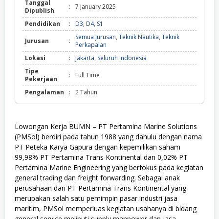
Tanggal
:
7 January 2025
Dipublish
Pendidikan
:
D3
,
D4
,
S1
Semua Jurusan
,
Teknik Nautika
,
Teknik
Jurusan
:
Perkapalan
Lokasi
:
Jakarta
,
Seluruh Indonesia
Tipe
:
Full Time
Pekerjaan
Pengalaman
:
2 Tahun
Lowongan Kerja BUMN – PT Pertamina Marine Solutions
(PMSol) berdiri pada tahun 1988 yang dahulu dengan nama
PT Peteka Karya Gapura dengan kepemilikan saham
99,98% PT Pertamina Trans Kontinental dan 0,02% PT
Pertamina Marine Engineering yang berfokus pada kegiatan
general trading dan freight forwarding. Sebagai anak
perusahaan dari PT Pertamina Trans Kontinental yang
merupakan salah satu pemimpin pasar industri jasa
maritim, PMSol memperluas kegiatan usahanya di bidang
general service meliputi supply manpower dan jasa