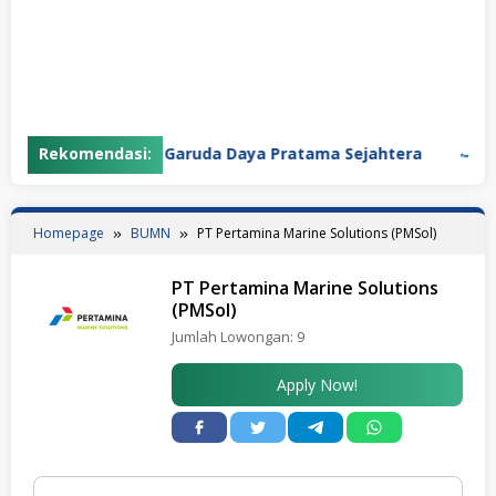
Rekomendasi:
PT Garuda Daya Pratama Sejahtera
PT P
Homepage
BUMN
PT Pertamina Marine Solutions (PMSol)
PT Pertamina Marine Solutions
(PMSol)
Jumlah Lowongan:
9
Apply Now!